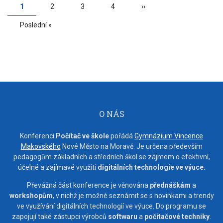
PAGINATION
Aktuální
1
Page
2
Page
3
Page
4
Následující
››
stránka
stránka
Poslední
Poslední »
stránka
O NÁS
Konferenci
Počítač ve škole
pořádá
Gymnázium Vincence
Makovského
Nové Město na Moravě. Je určena především
pedagogům základních a středních škol se zájmem o efektivní,
účelné a zajímavé využití
digitálních technologie ve výuce
.
Převážná část konference je věnována
přednáškám
a
workshopům
, v nichž je možné seznámit se s novinkami a trendy
ve využívání digitálních technologií ve výuce. Do programu se
zapojují také zástupci výrobců
softwaru
a
počítačové techniky
.