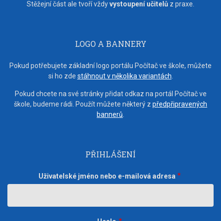
Stěžejní část ale tvoří vždy
vystoupení učitelů
z praxe.
LOGO A BANNERY
Pokud potřebujete základní logo portálu Počítač ve škole, můžete
si ho zde
stáhnout v několika variantách
.
Pokud chcete na své stránky přidat odkaz na portál Počítač ve
škole, budeme rádi. Použít můžete některý z
předpřipravených
bannerů
.
PŘIHLÁŠENÍ
Uživatelské jméno nebo e-mailová adresa