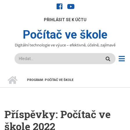
Přejít
facebook
youtube
k
hlavnímu
UŽIVATELÉ
PŘIHLÁSIT SE K ÚČTU
obsahu
Počítač ve škole
Digitální technologie ve výuce – efektivně, účelně, zajímavě
Hledat
DOMŮ
PROGRAM: POČÍTAČ VE ŠKOLE
DROBEČKOVÁ
NAVIGACE
Příspěvky: Počítač ve
škole 2022