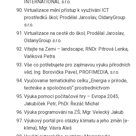
INTERNATIONAL s.r.o.
Virtualizace mění přístup k využívání ICT
prostředků škol; Prodělal Jaroslav, OldanyGroup
s.r.o.
Virtualizace na cestě do škol; Prodělal Jaroslav,
OldanyGroup s.r.o.
Vítejte na Zemi – landscape; RNDr. Pítrová Lenka,
Vaňková Petra
Vše co potřebujete pro zajímavou výuku přírodních
věd; Ing. Borovička Pavel, PROFIMEDIA, s.r.o.
Vyučovanie tematického celku „Energia v prírode,
technike a spoločnosti“ prostredníctvom
Výuka pomocí počítačové hry – Evropa 2045;
Jakubíček Petr; PhDr. Řezáč Michal
Výuka programování na ZŠ; Mgr. Velecký Jakub
Výukový portál pro otázky klimatu a jeho změn (e-
klima); Mgr. Vávra Aleš