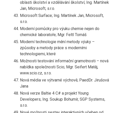
oblasti školství a vzdělávání školství; Ing. Martínek
Jan, Microsoft, s.r.o.
Microsoft Surface; Ing. Martínek Jan, Microsoft,
s.r.o.
Moderní pomůcky pro výuku chemie nejen do
chemické laboratoře; Mgr. Feltl Tomáš
Moderní technologie mění metody výuky –
způsoby a metody práce s moderními
technologiemi, které
Možnosti testování informační gramotnosti – nová
nabídka společnosti Scio; Mgr. Seifert Matěj,
www.scio.cz, s.r.o.
Nová média ve výtvarné výchově; PaedDr. Jirušová
Jana
Nová verze Baltie 4 C# a projekt Young
Developers; Ing. Soukup Bohumír, SGP Systems,
s.r.o.
Nové možnosti sestav interaktivních učeben od