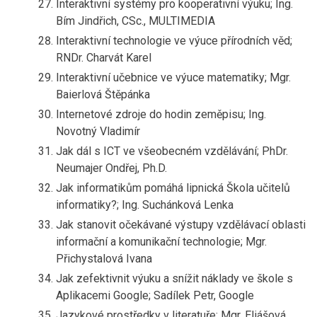
Interaktivní systémy pro kooperativní výuku; Ing.
Bím Jindřich, CSc., MULTIMEDIA
Interaktivní technologie ve výuce přírodních věd;
RNDr. Charvát Karel
Interaktivní učebnice ve výuce matematiky; Mgr.
Baierlová Štěpánka
Internetové zdroje do hodin zeměpisu; Ing.
Novotný Vladimír
Jak dál s ICT ve všeobecném vzdělávání; PhDr.
Neumajer Ondřej, Ph.D.
Jak informatikům pomáhá lipnická Škola učitelů
informatiky?; Ing. Suchánková Lenka
Jak stanovit očekávané výstupy vzdělávací oblasti
informační a komunikační technologie; Mgr.
Přichystalová Ivana
Jak zefektivnit výuku a snížit náklady ve škole s
Aplikacemi Google; Sadílek Petr, Google
Jazykové prostředky v literatuře; Mgr. Eliášová