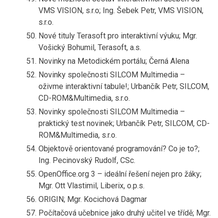
VMS VISION, s.r.o; Ing. Šebek Petr, VMS VISION,
s.r.o.
Nové tituly Terasoft pro interaktivní výuku; Mgr.
Vošický Bohumil, Terasoft, a.s.
Novinky na Metodickém portálu; Černá Alena
Novinky společnosti SILCOM Multimedia –
oživme interaktivní tabule!; Urbančík Petr, SILCOM,
CD-ROM&Multimedia, s.r.o.
Novinky společnosti SILCOM Multimedia –
praktický test novinek; Urbančík Petr, SILCOM, CD-
ROM&Multimedia, s.r.o.
Objektově orientované programování? Co je to?;
Ing. Pecinovský Rudolf, CSc.
OpenOffice.org 3 – ideální řešení nejen pro žáky;
Mgr. Ott Vlastimil, Liberix, o.p.s.
ORIGIN; Mgr. Kocichová Dagmar
Počítačová učebnice jako druhý učitel ve třídě; Mgr.