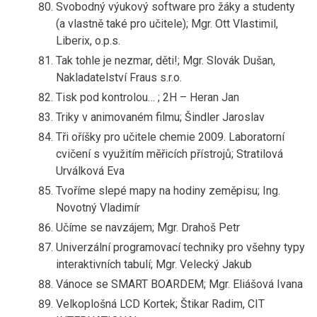
Svobodný výukový software pro žáky a studenty
(a vlastně také pro učitele); Mgr. Ott Vlastimil,
Liberix, o.p.s.
Tak tohle je nezmar, děti!; Mgr. Slovák Dušan,
Nakladatelství Fraus s.r.o.
Tisk pod kontrolou… ; 2H – Heran Jan
Triky v animovaném filmu; Šindler Jaroslav
Tři oříšky pro učitele chemie 2009. Laboratorní
cvičení s využitím měřicích přístrojů; Stratilová
Urválková Eva
Tvoříme slepé mapy na hodiny zeměpisu; Ing.
Novotný Vladimír
Učíme se navzájem; Mgr. Drahoš Petr
Univerzální programovací techniky pro všehny typy
interaktivních tabulí; Mgr. Velecký Jakub
Vánoce se SMART BOARDEM; Mgr. Eliášová Ivana
Velkoplošná LCD Kortek; Štikar Radim, CIT