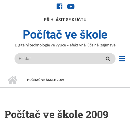
Přejít
facebook
youtube
k
hlavnímu
UŽIVATELÉ
PŘIHLÁSIT SE K ÚČTU
obsahu
Počítač ve škole
Digitální technologie ve výuce – efektivně, účelně, zajímavě
Hledat
DOMŮ
POČÍTAČ VE ŠKOLE 2009
DROBEČKOVÁ
NAVIGACE
Počítač ve škole 2009