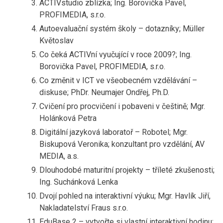
ACTIVstudio zblízka; Ing. Borovička Pavel,
PROFIMEDIA, s.r.o.
Autoevaluační systém školy – dotazníky; Müller
Květoslav
Co čeká ACTIVní vyučující v roce 2009?; Ing.
Borovička Pavel, PROFIMEDIA, s.r.o.
Co změnit v ICT ve všeobecném vzdělávání –
diskuse; PhDr. Neumajer Ondřej, Ph.D.
Cvičení pro procvičení i pobaveni v češtině; Mgr.
Holánková Petra
Digitální jazyková laboratoř – Robotel; Mgr.
Biskupová Veronika; konzultant pro vzdělání, AV
MEDIA, a.s.
Dlouhodobé maturitní projekty – tříleté zkušenosti;
Ing. Suchánková Lenka
Dvojí pohled na interaktivní výuku; Mgr. Havlík Jiří,
Nakladatelství Fraus s.r.o.
EduBase 2 – vytvořte si vlastní interaktivní hodinu;