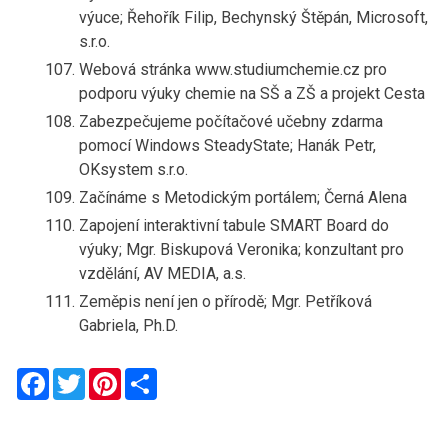
výuce; Řehořík Filip, Bechynský Štěpán, Microsoft,
s.r.o.
Webová stránka www.studiumchemie.cz pro
podporu výuky chemie na SŠ a ZŠ a projekt Cesta
Zabezpečujeme počítačové učebny zdarma
pomocí Windows SteadyState; Hanák Petr,
OKsystem s.r.o.
Začínáme s Metodickým portálem; Černá Alena
Zapojení interaktivní tabule SMART Board do
výuky; Mgr. Biskupová Veronika; konzultant pro
vzdělání, AV MEDIA, a.s.
Zeměpis není jen o přírodě; Mgr. Petříková
Gabriela, Ph.D.
Facebook
Twitter
Pinterest
Share