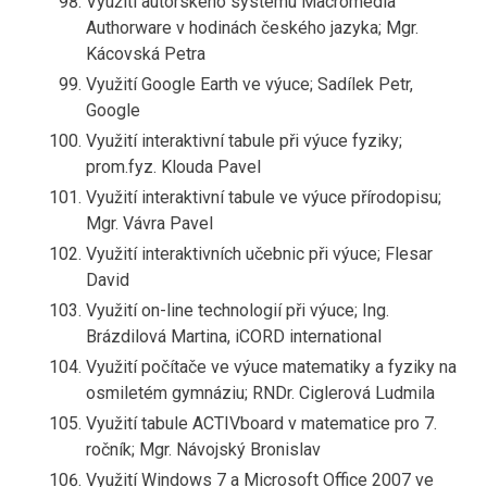
Využití autorského systému Macromedia
Authorware v hodinách českého jazyka; Mgr.
Kácovská Petra
Využití Google Earth ve výuce; Sadílek Petr,
Google
Využití interaktivní tabule při výuce fyziky;
prom.fyz. Klouda Pavel
Využití interaktivní tabule ve výuce přírodopisu;
Mgr. Vávra Pavel
Využití interaktivních učebnic při výuce; Flesar
David
Využití on-line technologií při výuce; Ing.
Brázdilová Martina, iCORD international
Využití počítače ve výuce matematiky a fyziky na
osmiletém gymnáziu; RNDr. Ciglerová Ludmila
Využití tabule ACTIVboard v matematice pro 7.
ročník; Mgr. Návojský Bronislav
Využití Windows 7 a Microsoft Office 2007 ve