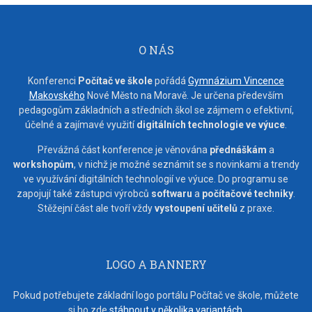
O NÁS
Konferenci
Počítač ve škole
pořádá
Gymnázium Vincence
Makovského
Nové Město na Moravě. Je určena především
pedagogům základních a středních škol se zájmem o efektivní,
účelné a zajímavé využití
digitálních technologie ve výuce
.
Převážná část konference je věnována
přednáškám
a
workshopům
, v nichž je možné seznámit se s novinkami a trendy
ve využívání digitálních technologií ve výuce. Do programu se
zapojují také zástupci výrobců
softwaru
a
počítačové techniky
.
Stěžejní část ale tvoří vždy
vystoupení učitelů
z praxe.
LOGO A BANNERY
Pokud potřebujete základní logo portálu Počítač ve škole, můžete
si ho zde
stáhnout v několika variantách
.