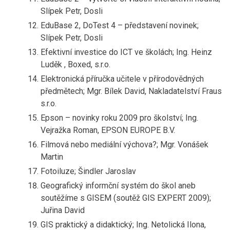
Slípek Petr, Dosli
EduBase 2, DoTest 4 – představení novinek;
Slípek Petr, Dosli
Efektivní investice do ICT ve školách; Ing. Heinz
Luděk , Boxed, s.r.o.
Elektronická příručka učitele v přírodovědných
předmětech; Mgr. Bílek David, Nakladatelství Fraus
s.r.o.
Epson – novinky roku 2009 pro školství; Ing.
Vejražka Roman, EPSON EUROPE B.V.
Filmová nebo mediální výchova?; Mgr. Vonášek
Martin
Fotoiluze; Šindler Jaroslav
Geografický informční systém do škol aneb
soutěžíme s GISEM (soutěž GIS EXPERT 2009);
Juřina David
GIS praktický a didaktický; Ing. Netolická Ilona,