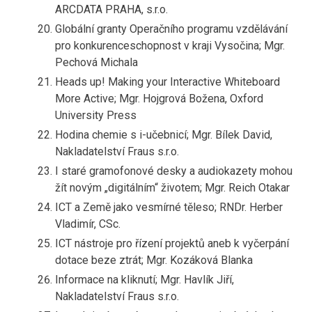
ARCDATA PRAHA, s.r.o.
Globální granty Operačního programu vzdělávání
pro konkurenceschopnost v kraji Vysočina; Mgr.
Pechová Michala
Heads up! Making your Interactive Whiteboard
More Active; Mgr. Hojgrová Božena, Oxford
University Press
Hodina chemie s i-učebnicí; Mgr. Bílek David,
Nakladatelství Fraus s.r.o.
I staré gramofonové desky a audiokazety mohou
žít novým „digitálním“ životem; Mgr. Reich Otakar
ICT a Země jako vesmírné těleso; RNDr. Herber
Vladimír, CSc.
ICT nástroje pro řízení projektů aneb k vyčerpání
dotace beze ztrát; Mgr. Kozáková Blanka
Informace na kliknutí; Mgr. Havlík Jiří,
Nakladatelství Fraus s.r.o.