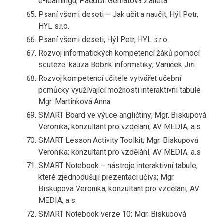
e-learningu; PaedDr. Gerhátová Žaneta
Psaní všemi deseti – Jak učit a naučit; Hýl Petr,
HYL s.r.o.
Psaní všemi deseti; Hýl Petr, HYL s.r.o.
Rozvoj informatických kompetencí žáků pomocí
soutěže: kauza Bobřík informatiky; Vaníček Jiří
Rozvoj kompetencí učitele vytvářet učební
pomůcky využívající možnosti interaktivní tabule;
Mgr. Martinková Anna
SMART Board ve výuce angličtiny; Mgr. Biskupová
Veronika; konzultant pro vzdělání, AV MEDIA, a.s.
SMART Lesson Activity Toolkit; Mgr. Biskupová
Veronika; konzultant pro vzdělání, AV MEDIA, a.s.
SMART Notebook – nástroje interaktivní tabule,
které zjednodušují prezentaci učiva; Mgr.
Biskupová Veronika; konzultant pro vzdělání, AV
MEDIA, a.s.
SMART Notebook verze 10; Mgr. Biskupová