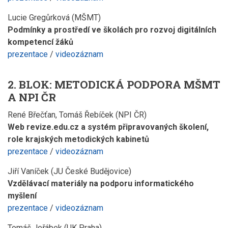
Lucie Gregůrková (MŠMT)
Podmínky a prostředí ve školách pro rozvoj digitálních
kompetencí žáků
prezentace
/
videozáznam
2. BLOK:
METODICKÁ PODPORA MŠMT
A NPI
ČR
René Břečťan, Tomáš Řebíček (NPI ČR)
Web revize.edu.cz a systém připravovaných školení,
role krajských metodických kabinetů
prezentace
/
videozáznam
Jiří Vaníček (JU České Budějovice)
Vzdělávací materiály na podporu informatického
myšlení
prezentace
/
videozáznam
Tomáš Jeřábek (UK Praha)