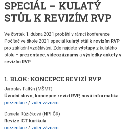
SPECIÁL – KULATÝ
STŮL K REVIZÍM RVP
Ve čtvrtek 1. dubna 2021 proběhl v rámci konference
Počítač ve škole 2021 speciál
kulatý stůl k revizím RVP
pro základní vzdělávání. Zde najdete
výstupy
z kulatého
stolu –
prezentace
,
videozáznamy
a
výsledky ankety v
revizím RVP
.
1. BLOK:
KONCEPCE REVIZÍ RVP
Jaroslav Faltýn (MŠMT)
Úvodní slovo, koncepce revizí RVP, nová informatika
prezentace
/
videozáznam
Daniela Růžičková (NPI ČR)
Revize ICT kurikula
prezentace
/
videozáznam