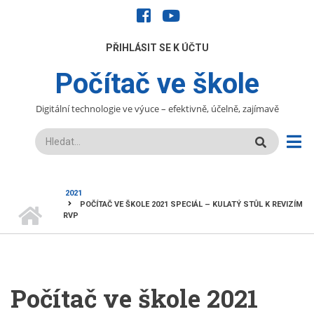
Přejít
facebook
youtube
k
hlavnímu
UŽIVATELÉ
PŘIHLÁSIT SE K ÚČTU
obsahu
Počítač ve škole
Digitální technologie ve výuce – efektivně, účelně, zajímavě
Hledat
2021
DOMŮ
POČÍTAČ VE ŠKOLE 2021 SPECIÁL – KULATÝ STŮL K REVIZÍM
DROBEČKOVÁ
RVP
NAVIGACE
Počítač ve škole 2021