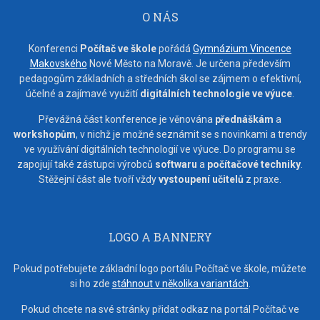
O NÁS
Konferenci
Počítač ve škole
pořádá
Gymnázium Vincence
Makovského
Nové Město na Moravě. Je určena především
pedagogům základních a středních škol se zájmem o efektivní,
účelné a zajímavé využití
digitálních technologie ve výuce
.
Převážná část konference je věnována
přednáškám
a
workshopům
, v nichž je možné seznámit se s novinkami a trendy
ve využívání digitálních technologií ve výuce. Do programu se
zapojují také zástupci výrobců
softwaru
a
počítačové techniky
.
Stěžejní část ale tvoří vždy
vystoupení učitelů
z praxe.
LOGO A BANNERY
Pokud potřebujete základní logo portálu Počítač ve škole, můžete
si ho zde
stáhnout v několika variantách
.
Pokud chcete na své stránky přidat odkaz na portál Počítač ve