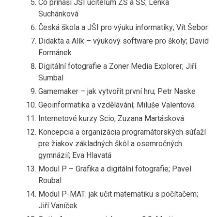
Co přináší JŠI učitelům ZŠ a SŠ; Lenka
Suchánková
Česká škola a JŠI pro výuku informatiky; Vít Šebor
Didakta a Alík – výukový software pro školy; David
Formánek
Digitální fotografie a Zoner Media Explorer; Jiří
Sumbal
Gamemaker – jak vytvořit první hru; Petr Naske
Geoinformatika a vzdělávání; Miluše Valentová
Internetové kurzy Scio; Zuzana Martásková
Koncepcia a organizácia programátorských súťaží
pre žiakov základných škôl a osemročných
gymnázií; Eva Hlavatá
Modul P – Grafika a digitální fotografie; Pavel
Roubal
Modul P-MAT: jak učit matematiku s počítačem;
Jiří Vaníček