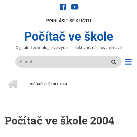
Přejít
facebook
youtube
k
hlavnímu
UŽIVATELÉ
PŘIHLÁSIT SE K ÚČTU
obsahu
Počítač ve škole
Digitální technologie ve výuce – efektivně, účelně, zajímavě
Hledat
DOMŮ
POČÍTAČ VE ŠKOLE 2004
DROBEČKOVÁ
NAVIGACE
Počítač ve škole 2004