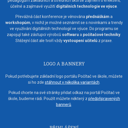
pedagogům základních a středních škol se zájmem o efektivní,
účelné a zajímavé využití
digitálních technologie ve výuce
.
Převážná část konference je věnována
přednáškám
a
workshopům
, v nichž je možné seznámit se s novinkami a trendy
ve využívání digitálních technologií ve výuce. Do programu se
zapojují také zástupci výrobců
softwaru
a
počítačové techniky
.
Stěžejní část ale tvoří vždy
vystoupení učitelů
z praxe.
LOGO A BANNERY
Pokud potřebujete základní logo portálu Počítač ve škole, můžete
si ho zde
stáhnout v několika variantách
.
Pokud chcete na své stránky přidat odkaz na portál Počítač ve
škole, budeme rádi. Použít můžete některý z
předpřipravených
bannerů
.
PŘIHLÁŠENÍ