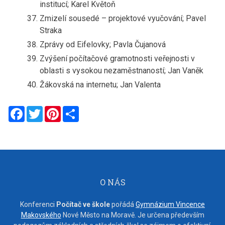
institucí; Karel Květoň
Zmizelí sousedé – projektové vyučování; Pavel
Straka
Zprávy od Eifelovky; Pavla Čujanová
Zvýšení počítačové gramotnosti veřejnosti v
oblasti s vysokou nezaměstnaností; Jan Vaněk
Žákovská na internetu; Jan Valenta
Facebook
Twitter
Pinterest
Share
O NÁS
Konferenci
Počítač ve škole
pořádá
Gymnázium Vincence
Makovského
Nové Město na Moravě. Je určena především