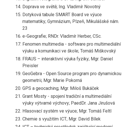
Doprava ve světě; Ing. Vladimír Novotný
Dotyková tabule SMART Board ve výuce
matematiky; Gymnázium, Plzeň, Mikulášské nám.
23
e-Geografie; RNDr. Vladimír Herber, CSc.
Fenomen multimedia - software pro multimediální
výuku a komunikaci ve škole; Tomáš Miškovský
FRAUS – interaktivní výuka fyziky; Mgr. Daniel
Preisler
GeoGebra - Open Source program pro dynamickou
geometrii; Mgr. Marie Pokorná
GPS a geocaching; Mgr. Miloš Bukáček
Grant Mosty - spojení tradiční a multimediální
výuky výtvarné výchovy; PaedDr. Jana Jirušová
Hlasovací systém ve výuce; Mgr. Tomáš Feltl
Chemie s využitím ICT; Mgr. David Bílek
ICT – technický prostředek zajištující moderní