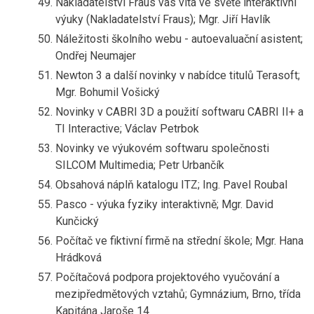
Nakladatelství Fraus vás vítá ve světě interaktivní
výuky (Nakladatelství Fraus); Mgr. Jiří Havlík
Náležitosti školního webu - autoevaluační asistent;
Ondřej Neumajer
Newton 3 a další novinky v nabídce titulů Terasoft;
Mgr. Bohumil Vošický
Novinky v CABRI 3D a použití softwaru CABRI II+ a
TI Interactive; Václav Petrbok
Novinky ve výukovém softwaru společnosti
SILCOM Multimedia; Petr Urbančík
Obsahová náplň katalogu ITZ; Ing. Pavel Roubal
Pasco - výuka fyziky interaktivně; Mgr. David
Kunčický
Počítač ve fiktivní firmě na střední škole; Mgr. Hana
Hrádková
Počítačová podpora projektového vyučování a
mezipředmětových vztahů; Gymnázium, Brno, třída
Kapitána Jaroše 14