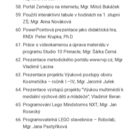
Portál Zeměpis na internetu; Mgr. Miloš Bukáček
Použití interaktivní tabule v hodinách na 1. stupni
ZŠ; Mgr. Anna Nováková
PowerPointová prezentace jako didaktická hra;
RNDr. Peter Krupka, Ph.D.
Práce s videokamerou a úprava materiálu v
programu Studio 10 Pinnacle; Mgr. Šárka Černá
Prezentace metodického portálu www.rvp.cz; Mgr.
Vladimír Lacina
Prezentace projektu Výukové postupy oboru
Kosmetička – ročník I.–IV.; Mgr. Jaromír Juřek
Prezentace výstupů projektu "Výukou multimédií k
mediální výchově dětí a mládeže"; Vladimír Beran
Programování Lego Mindstorms NXT; Mgr. Jan
Rosecký
Programovatelná LEGO stavebnice – Robolab;
Mgr. Jana Pastyříková