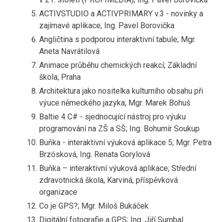
ACTIVSTUDIO a ACTIVPRIMARY v.3 - novinky a
zajímavé aplikace; Ing. Pavel Borovička
Angličtina s podporou interaktivní tabule; Mgr.
Aneta Navrátilová
Animace průběhu chemických reakcí; Základní
škola; Praha
Architektura jako nositelka kulturního obsahu při
výuce německého jazyka; Mgr. Marek Bohuš
Baltie 4 C# - sjednocující nástroj pro výuku
programování na ZŠ a SŠ; Ing. Bohumír Soukup
Buňka - interaktivní výuková aplikace 5; Mgr. Petra
Brzósková, Ing. Renata Gorylová
Buňka – interaktivní výuková aplikace; Střední
zdravotnická škola, Karviná, příspěvková
organizace
Co je GPS?; Mgr. Miloš Bukáček
Digitální fotografie a GPS; Ing. Jiří Sumbal