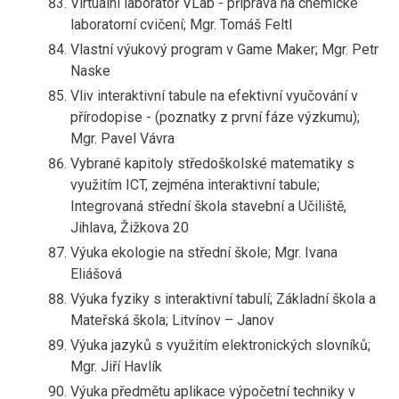
Virtuální laboratoř VLab - příprava na chemické
laboratorní cvičení; Mgr. Tomáš Feltl
Vlastní výukový program v Game Maker; Mgr. Petr
Naske
Vliv interaktivní tabule na efektivní vyučování v
přírodopise - (poznatky z první fáze výzkumu);
Mgr. Pavel Vávra
Vybrané kapitoly středoškolské matematiky s
využitím ICT, zejména interaktivní tabule;
Integrovaná střední škola stavební a Učiliště,
Jihlava, Žižkova 20
Výuka ekologie na střední škole; Mgr. Ivana
Eliášová
Výuka fyziky s interaktivní tabulí; Základní škola a
Mateřská škola; Litvínov – Janov
Výuka jazyků s využitím elektronických slovníků;
Mgr. Jiří Havlík
Výuka předmětu aplikace výpočetní techniky v