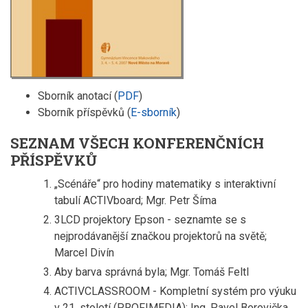
Sborník anotací (
PDF
)
Sborník příspěvků (
E-sborník
)
SEZNAM VŠECH KONFERENČNÍCH
PŘÍSPĚVKŮ
„Scénáře“ pro hodiny matematiky s interaktivní
tabulí ACTIVboard; Mgr. Petr Šíma
3LCD projektory Epson - seznamte se s
nejprodávanější značkou projektorů na světě;
Marcel Divín
Aby barva správná byla; Mgr. Tomáš Feltl
ACTIVCLASSROOM - Kompletní systém pro výuku
v 21. století (PROFIMEDIA); Ing. Pavel Borovička