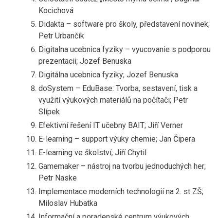
Kocichová
Didakta – software pro školy, představení novinek;
Petr Urbančík
Digitalna ucebnica fyziky – vyucovanie s podporou
prezentacii; Jozef Benuska
Digitálna ucebnica fyziky; Jozef Benuska
doSystem – EduBase: Tvorba, sestavení, tisk a
využití výukových materiálů na počítači; Petr
Slípek
Efektivní řešení IT učebny BAIT; Jiří Verner
E-learning – support výuky chemie; Jan Čipera
E-learning ve školství; Jiří Chytil
Gamemaker – nástroj na tvorbu jednoduchých her;
Petr Naske
Implementace moderních technologií na 2. st ZŠ;
Miloslav Hubatka
Informační a poradenské centrum výukových