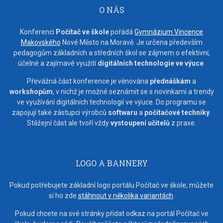
O NÁS
Konferenci
Počítač ve škole
pořádá
Gymnázium Vincence
Makovského
Nové Město na Moravě. Je určena především
pedagogům základních a středních škol se zájmem o efektivní,
účelné a zajímavé využití
digitálních technologie ve výuce
.
Převážná část konference je věnována
přednáškám
a
workshopům
, v nichž je možné seznámit se s novinkami a trendy
ve využívání digitálních technologií ve výuce. Do programu se
zapojují také zástupci výrobců
softwaru
a
počítačové techniky
.
Stěžejní část ale tvoří vždy
vystoupení učitelů
z praxe.
LOGO A BANNERY
Pokud potřebujete základní logo portálu Počítač ve škole, můžete
si ho zde
stáhnout v několika variantách
.
Pokud chcete na své stránky přidat odkaz na portál Počítač ve