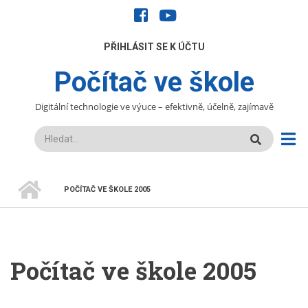
Přejít
facebook
youtube
k
hlavnímu
UŽIVATELÉ
PŘIHLÁSIT SE K ÚČTU
obsahu
Počítač ve škole
Digitální technologie ve výuce – efektivně, účelně, zajímavě
Hledat
DOMŮ
POČÍTAČ VE ŠKOLE 2005
DROBEČKOVÁ
NAVIGACE
Počítač ve škole 2005