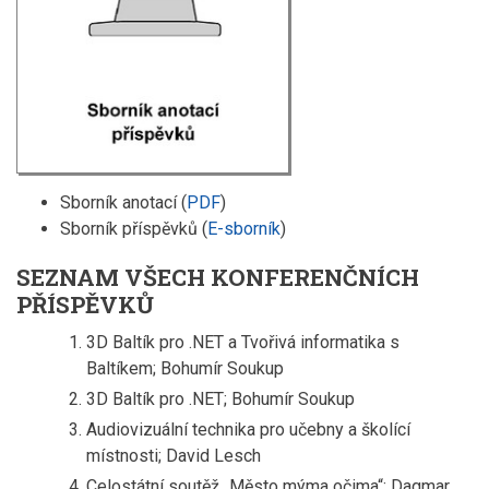
Sborník anotací (
PDF
)
Sborník příspěvků (
E-sborník
)
SEZNAM VŠECH KONFERENČNÍCH
PŘÍSPĚVKŮ
3D Baltík pro .NET a Tvořivá informatika s
Baltíkem; Bohumír Soukup
3D Baltík pro .NET; Bohumír Soukup
Audiovizuální technika pro učebny a školící
místnosti; David Lesch
Celostátní soutěž „Město mýma očima“; Dagmar