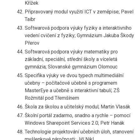
Křížek
Připravovaný modul využití ICT v zeměpise; Pavel
Taibr
Softwarová podpora výuky fyziky a interaktivního
vedení cvičení z fyziky; Gymnázium Jakuba Škody
Přerov
Softwarová podpora výuky matematiky pro
základní, speciální, střední školy a víceletá
gymnázia; Slovanské gymnázium Olomouc
Specifika výuky ve dvou typech multimediální
učebny – počítačové učebně s programem
MasterEye a učebně s interaktivní tabulí; ZŠ
Rožmitál pod Třemšínem
Škola za školou a učitelský modul; Martin Vlasák
Školní portál zadarmo, snadno a rychle – pomocí
Windows Sharepoint Services 2.0; Petr Hanák
Technologie projektování učebních úloh, stanovení
myšlenkové náročnosti; Jiří Nikl