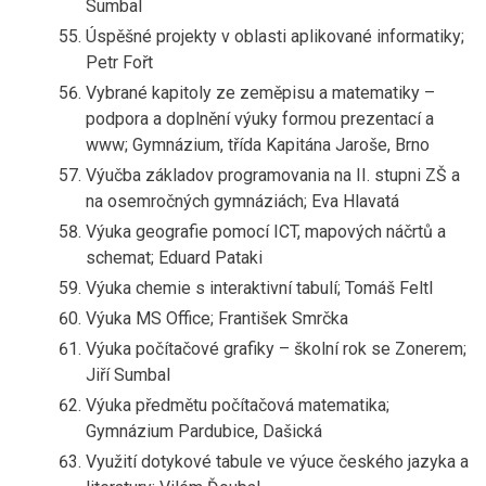
Sumbal
Úspěšné projekty v oblasti aplikované informatiky;
Petr Fořt
Vybrané kapitoly ze zeměpisu a matematiky –
podpora a doplnění výuky formou prezentací a
www; Gymnázium, třída Kapitána Jaroše, Brno
Výučba základov programovania na II. stupni ZŠ a
na osemročných gymnáziách; Eva Hlavatá
Výuka geografie pomocí ICT, mapových náčrtů a
schemat; Eduard Pataki
Výuka chemie s interaktivní tabulí; Tomáš Feltl
Výuka MS Office; František Smrčka
Výuka počítačové grafiky – školní rok se Zonerem;
Jiří Sumbal
Výuka předmětu počítačová matematika;
Gymnázium Pardubice, Dašická
Využití dotykové tabule ve výuce českého jazyka a