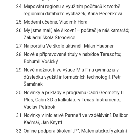
Mapování regionu s využitím počítačů k tvorbě
regionální databáze vycházek; Anna Pečenková
Moderní učebna; Vladimír Hora
My jsme malí, ale šikovní – počítač je náš kamarád;
Základní škola Štěnovice
Na portálu Ve škole aktivně!; Milan Hausner
Nové a připravované tituly v nabídce Terasoftu;
Bohumil Vošický
Nové možnosti ve výuce M a F na gymnáziu v
důsledku využití informačních technologií; Petr
Šamánek
Novinky a příklady v programu Cabri Geometry II
Plus, Cabri 3D a kalkulátory Texas Instruments;
Václav Petrbok
Novinky v iniciativě Partneři ve vzdělávání; Dalibor
Kačmář, Jan Knyttl
Online podpora školení „P“; Matematicko.fyzikální