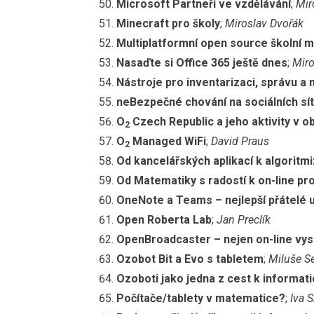
Microsoft Partneři ve vzdělávání
;
Mir
Minecraft pro školy
;
Miroslav Dvořák
Multiplatformní open source školní m
Nasaďte si Office 365 ještě dnes
;
Miro
Nástroje pro inventarizaci, správu a
neBezpečné chování na sociálních sít
O
Czech Republic a jeho aktivity v ob
2
O
Managed WiFi
;
David Praus
2
Od kancelářských aplikací k algoritm
Od Matematiky s radostí k on-line pr
OneNote a Teams – nejlepší přátelé u
Open Roberta Lab
;
Jan Preclík
OpenBroadcaster – nejen on-line vysí
Ozobot Bit a Evo s tabletem
;
Miluše S
Ozoboti jako jedna z cest k informat
Počítače/tablety v matematice?
;
Iva 