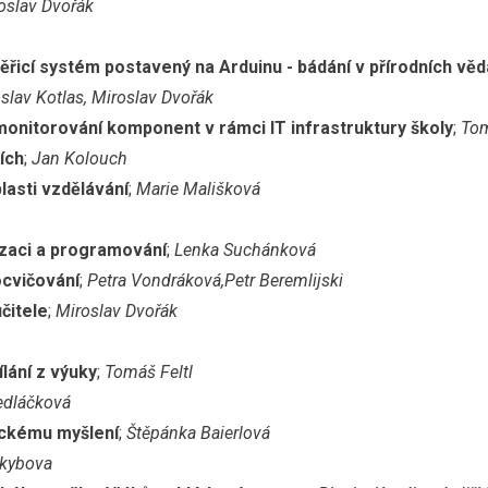
oslav Dvořák
ěřicí systém postavený na Arduinu - bádání v přírodních vě
slav Kotlas, Miroslav Dvořák
 monitorování komponent v rámci IT infrastruktury školy
;
Tom
ích
;
Jan Kolouch
lasti vzdělávání
;
Marie Mališková
izaci a programování
;
Lenka Suchánková
ocvičování
;
Petra Vondráková,Petr Beremlijski
čitele
;
Miroslav Dvořák
lání z výuky
;
Tomáš Feltl
edláčková
ickému myšlení
;
Štěpánka Baierlová
Skybova