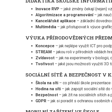
DIDAKTIKA ŠKOLSKÉ INFORMATI
Inovace RVP
– jaké změny čekají (nejen) v
Algoritmizace a programování
– jak nauč
Kancelářské aplikace
– základní dovedno
Multimédia
– jak přistupovat k výuce grafik
VÝUKA PŘÍRODOVĚDNÝCH PŘEDMĚ
Koncepce
– jak nejlépe využít ICT pro pod
STREAM
– jakou roli v přírodních vědách hr
Zvídavost
– jak na experimenty v biologii,
Tvořivost
– jaké jsou možnosti využití 3D t
SOCIÁLNÍ SÍTĚ A BEZPEČNOST V
Škola na síti
– co přináší škole prezentace
Hodina na síti
– jak zapojit sociální sítě do
Bezpečnost
– jak žít na sociálních sítích a 
GDPR
– jak si poradit s ochranou osobních 
MOBILNÍ ZAŘÍZENÍ VE ŠKOLE