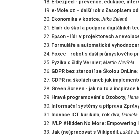
E-bezpečí - prevence, edukace, inte
e-Mole.cz – další rok s časopisem od 
Ekonomika v kostce
;
Jitka Zelená
Elixír do škol a podpora digitálních te
Epson - lídr v projektorech a revolu
Formuláře a automatické vyhodnocen
Foxee - robot s duší průmyslového 
Fyzika s čidly Vernier
;
Martin Nevřela
GDPR bez starostí se Školou OnLine
;
GDPR na školách aneb jak implemento
Green Screen - jak na to a inspirace 
Hravé programování s Ozoboty
;
Hana
Informační systémy a příprava Zprávy 
Inovace ICT kurikula, rok dva
;
Daniela
IVLP #Hidden No More: Empowering 
Jak (ne)pracovat s Wikipedií
;
Lukáš J