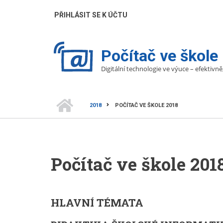
Přejít
UŽIVATELÉ
PŘIHLÁSIT SE K ÚČTU
k
hlavnímu
obsahu
Počítač ve škole
Digitální technologie ve výuce – efektivně
DOMŮ
2018
POČÍTAČ VE ŠKOLE 2018
DROBEČKOVÁ
NAVIGACE
Počítač ve škole 201
HLAVNÍ TÉMATA