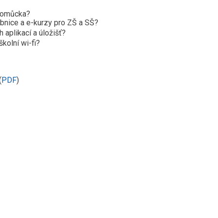
 pomůcka?
ebnice a e-kurzy pro ZŠ a SŠ?
 aplikací a úložišť?
kolní wi-fi?
(
PDF
)