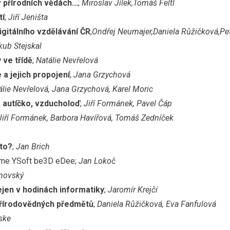
 přírodních vědách...
;
Miroslav Jílek,Tomáš Feltl
tí
;
Jiří Jeništa
igitálního vzdělávání ČR
;
Ondřej Neumajer,Daniela Růžičková,Pe
kub Stejskal
 ve třídě
;
Natálie Nevřelová
a jejich propojení
;
Jana Grzychová
álie Nevřelová, Jana Grzychová, Karel Moric
, autíčko, vzducholoď
;
Jiří Formánek, Pavel Čáp
Jiří Formánek, Barbora Havířová, Tomáš Zedníček
 to?
;
Jan Brich
eme YSoft be3D eDee;
Jan Lokoč
inovský
nejen v hodinách informatiky
;
Jaromír Krejčí
 přírodovědných předmětů
;
Daniela Růžičková, Eva Fanfulová
ske