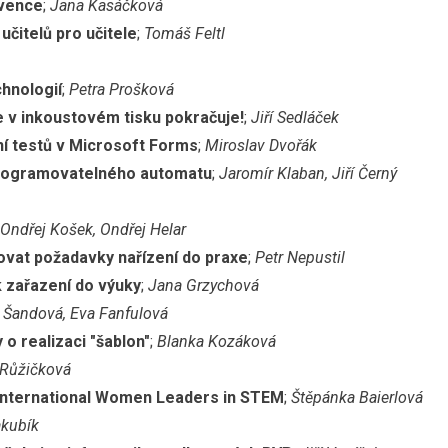
rvence
;
Jana Kasáčková
učitelů pro učitele
;
Tomáš Feltl
chnologií
;
Petra Prošková
ce v inkoustovém tisku pokračuje!
;
Jiří Sedláček
í testů v Microsoft Forms
;
Miroslav Dvořák
programovatelného automatu
;
Jaromír Klaban, Jiří Černý
Ondřej Košek,
Ondřej Helar
vat požadavky nařízení do praxe
;
Petr Nepustil
k zařazení do výuky
;
Jana Grzychová
 Šandová, Eva Fanfulová
o realizaci "šablon"
;
Blanka Kozáková
 Růžičková
International Women Leaders in STEM
;
Štěpánka Baierlová
akubík