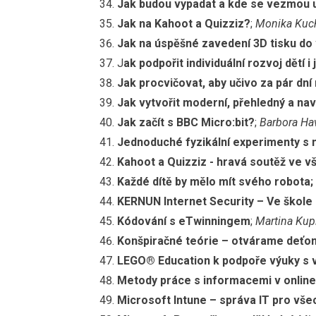
Jak budou vypadat a kde se vezmou 
Jak na Kahoot a Quizziz?
;
Monika Kuc
Jak na úspěšné zavedení 3D tisku do
J
ak podpořit individuální rozvoj dětí 
Jak procvičovat, aby učivo za pár dn
Jak vytvořit moderní, přehledný a na
Jak začít s BBC Micro:bit?
;
Barbora Ha
Jednoduché fyzikální experimenty s
Kahoot a Quizziz - hravá soutěž ve 
Každé dítě by mělo mít svého robota;
KERNUN Internet Security – Ve škole
Kódování s eTwinningem
;
Martina Kup
Konšpiračné teórie – otvárame deťom
LEGO® Education k podpoře výuky s v
Metody práce s informacemi v online
Microsoft Intune – správa IT pro vše