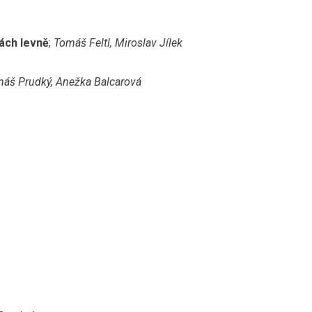
dách levně
;
Tomáš Feltl, Miroslav Jílek
áš Prudký, Anežka Balcarová