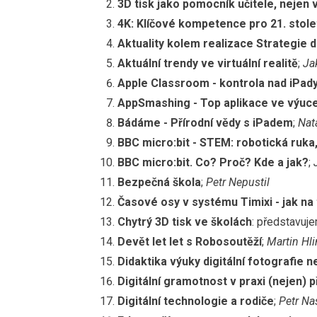
3D tisk jako pomocník učitele, nejen v
4K: Klíčové kompetence pro 21. stole
Aktuality kolem realizace Strategie d
Aktuální trendy ve virtuální realitě
;
Ja
Apple Classroom - kontrola nad iPady
AppSmashing - Top aplikace ve výuce 
Bádáme - Přírodní vědy s iPadem
;
Nat
BBC micro:bit - STEM: robotická ruka
BBC micro:bit. Co? Proč? Kde a jak?
;
Bezpečná škola
;
Petr Nepustil
Časové osy v systému Timixi - jak na
Chytrý 3D tisk ve školách
: představuj
Devět let let s Robosoutěží
;
Martin Hl
Didaktika výuky digitální fotografie 
Digitální gramotnost v praxi (nejen)
Digitální technologie a rodiče
;
Petr Na