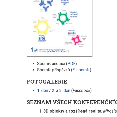
Sborník anotací (
PDF
)
Sborník příspěvků (
E-sborník
)
FOTOGALERIE
1. den
/
2. a 3. den
(
Facebook
)
SEZNAM VŠECH KONFERENČNÍ
3D objekty a rozšířená realita
;
Mirosla