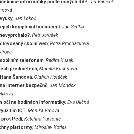
učebnice informatiky podle nových RVP
;
Jiří Vaníček
hnová
 výuky
;
Jan Lokoč
i jejich komplexní hodnocení
;
Jan Sedlák
í nevyprchalo?
;
Petr Jarušek
vštěvovaný školní web
;
Petra Procházková
vířová
 mobilním telefonem
;
Radim Kusak
všech předmětech
;
Monika Kuchnová
Hana Šandová
,
Oldřich Horáček
 na internet bezpečně
;
Jan Mondek
ilíková
 oči na hodinách informatiky
;
Eva Uličná
yužitím ICT
;
Monika Vrbová
 prostředí
;
Kateřina Parvonič
chny platformy
;
Miroslav Kotlas