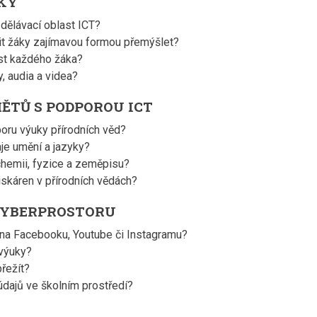
KY
zdělávací oblast ICT?
it žáky zajímavou formou přemýšlet?
st každého žáka?
y, audia a videa?
TŮ S PODPOROU ICT
poru výuky přírodních věd?
aje umění a jazyky?
 chemii, fyzice a zeměpisu?
iskáren v přírodních vědách?
 KYBERPROSTORU
 na Facebooku, Youtube či Instagramu?
 výuky?
přežít?
údajů ve školním prostředí?