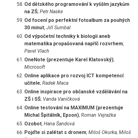
Od dětského programování k vyšším jazykům
na ZŠ
;
Petr Naske
Od focení po perfektní fotoalbum za pouhých
30 minut
;
Jiří Sumbal
Od výpočetní techniky k biologii aneb
matematika propašovaná napříč rozvrhem
;
Pavel Vlach
OneNote (prezentuje Karel Klatovský)
;
Microsoft
Online aplikace pro rozvoj ICT kompetencí
učitele
;
Radek Maca
Online inspirace pro občanské vzdělávání na
ZŠ i SŠ
;
Vanda Vaníčková
Online testování na MAXIMUM (prezentuje
Michal Špitálník, Epson)
;
Roman Vejražka
Ozobot
;
Hana Šandová
Pojďte si zalétat s dronem
;
Miloš Okurka, Miloš