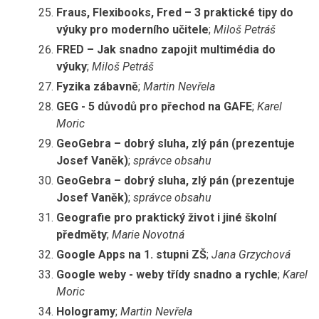
Fraus, Flexibooks, Fred – 3 praktické tipy do
výuky pro moderního učitele
;
Miloš Petráš
FRED – Jak snadno zapojit multimédia do
výuky
;
Miloš Petráš
Fyzika zábavně
;
Martin Nevřela
GEG - 5 důvodů pro přechod na GAFE
;
Karel
Moric
GeoGebra – dobrý sluha, zlý pán (prezentuje
Josef Vaněk)
;
správce obsahu
GeoGebra – dobrý sluha, zlý pán (prezentuje
Josef Vaněk)
;
správce obsahu
Geografie pro praktický život i jiné školní
předměty
;
Marie Novotná
Google Apps na 1. stupni ZŠ
;
Jana Grzychová
Google weby - weby třídy snadno a rychle
;
Karel
Moric
Hologramy
;
Martin Nevřela