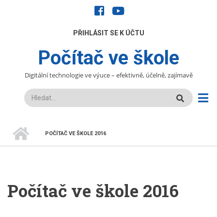
Přejít
facebook
youtube
k
hlavnímu
UŽIVATELÉ
PŘIHLÁSIT SE K ÚČTU
obsahu
Počítač ve škole
Digitální technologie ve výuce – efektivně, účelně, zajímavě
Hledat
DOMŮ
POČÍTAČ VE ŠKOLE 2016
DROBEČKOVÁ
NAVIGACE
Počítač ve škole 2016