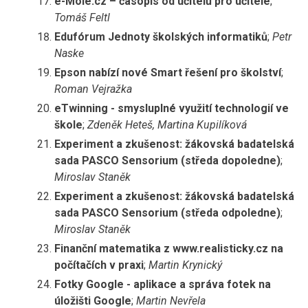
e-Mole.cz – časopis od učitelů pro učitele
;
Tomáš Feltl
Edufórum Jednoty školských informatiků
;
Petr
Naske
Epson nabízí nové Smart řešení pro školství
;
Roman Vejražka
eTwinning - smysluplné využití technologií ve
škole
;
Zdeněk Heteš, Martina Kupilíková
Experiment a zkušenost: žákovská badatelská
sada PASCO Sensorium (středa dopoledne)
;
Miroslav Staněk
Experiment a zkušenost: žákovská badatelská
sada PASCO Sensorium (středa odpoledne)
;
Miroslav Staněk
Finanční matematika z www.realisticky.cz na
počítačích v praxi
;
Martin Krynický
Fotky Google - aplikace a správa fotek na
úložišti Google
;
Martin Nevřela