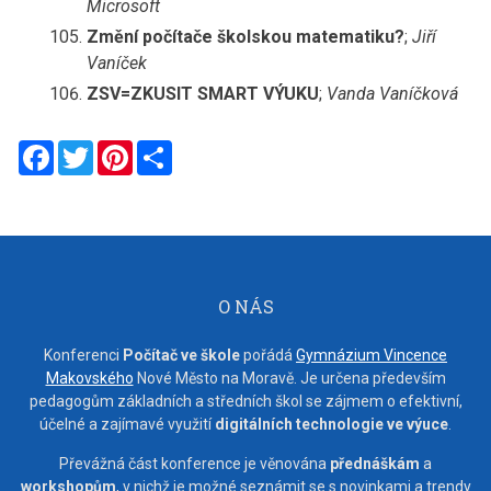
Microsoft
Změní počítače školskou matematiku?
;
Jiří
Vaníček
ZSV=ZKUSIT SMART VÝUKU
;
Vanda Vaníčková
Facebook
Twitter
Pinterest
Share
O NÁS
Konferenci
Počítač ve škole
pořádá
Gymnázium Vincence
Makovského
Nové Město na Moravě. Je určena především
pedagogům základních a středních škol se zájmem o efektivní,
účelné a zajímavé využití
digitálních technologie ve výuce
.
Převážná část konference je věnována
přednáškám
a
workshopům
, v nichž je možné seznámit se s novinkami a trendy