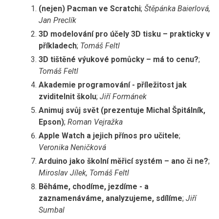
(nejen) Pacman ve Scratchi
;
Štěpánka Baierlová,
Jan Preclík
3D modelování pro účely 3D tisku – prakticky v
příkladech
;
Tomáš Feltl
3D tištěné výukové pomůcky – má to cenu?
;
Tomáš Feltl
Akademie programování - příležitost jak
zviditelnit školu
;
Jiří Formánek
Animuj svůj svět (prezentuje Michal Špitálník,
Epson)
;
Roman Vejražka
Apple Watch a jejich přínos pro učitele
;
Veronika Neničková
Arduino jako školní měřicí systém – ano či ne?
;
Miroslav Jílek, Tomáš Feltl
Běháme, chodíme, jezdíme - a
zaznamenáváme, analyzujeme, sdílíme
;
Jiří
Sumbal