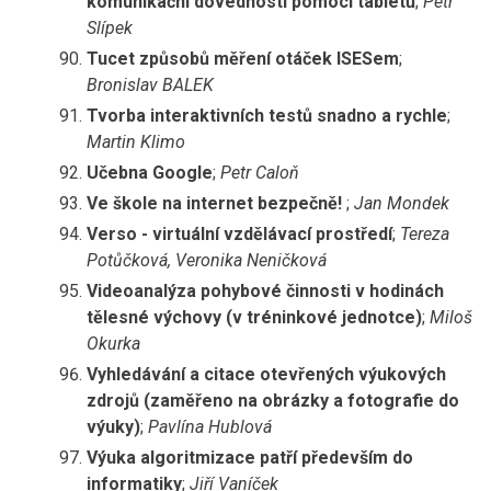
komunikační dovednosti pomocí tabletů
;
Petr
Slípek
Tucet způsobů měření otáček ISESem
;
Bronislav BALEK
Tvorba interaktivních testů snadno a rychle
;
Martin Klimo
Učebna Google
;
Petr Caloň
Ve škole na internet bezpečně!
;
Jan Mondek
Verso - virtuální vzdělávací prostředí
;
Tereza
Potůčková, Veronika Neničková
Videoanalýza pohybové činnosti v hodinách
tělesné výchovy (v tréninkové jednotce)
;
Miloš
Okurka
Vyhledávání a citace otevřených výukových
zdrojů (zaměřeno na obrázky a fotografie do
výuky)
;
Pavlína Hublová
Výuka algoritmizace patří především do
informatiky
;
Jiří Vaníček