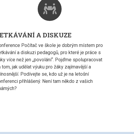
people-
carry
ETKÁVÁNÍ A DISKUZE
onference Počítač ve škole je dobrým místem pro
etkávání a diskuzi pedagogů, pro které je práce s
áky více než jen „povolání“. Pojďme spolupracovat
 tom, jak udělat výuku pro žáky zajímavější a
ínosnější. Podívejte se, kdo už je na letošní
onferenci přihlášený. Není tam někdo z vašich
námých?