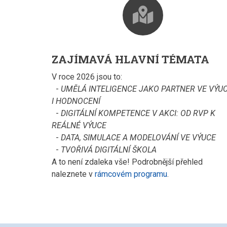
map-
marked-
ZAJÍMAVÁ HLAVNÍ TÉMATA
V roce 2026 jsou to:
-
UMĚLÁ INTELIGENCE JAKO PARTNER VE VÝU
alt
I HODNOCENÍ
-
DIGITÁLNÍ KOMPETENCE V AKCI: OD RVP K
REÁLNÉ VÝUCE
-
DATA, SIMULACE A MODELOVÁNÍ VE VÝUCE
-
TVOŘIVÁ DIGITÁLNÍ ŠKOLA
A to není zdaleka vše! Podrobnější přehled
naleznete v
rámcovém programu
.