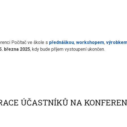
erenci Počítač ve škole s
přednáškou
,
workshopem
,
výrobke
5. března 2025
, kdy bude příjem vystoupení ukončen.
ACE ÚČASTNÍKŮ NA KONFERENC