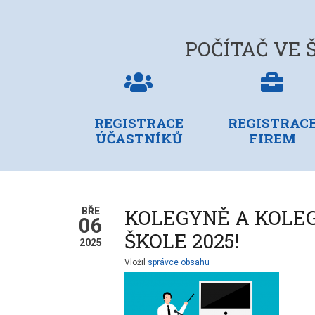
POČÍTAČ VE Š
registrace
reg
účastníků
fir
REGISTRACE
REGISTRAC
ÚČASTNÍKŮ
FIREM
KOLEGYNĚ A KOLEG
BŘE
06
ŠKOLE 2025!
2025
Vložil
správce obsahu