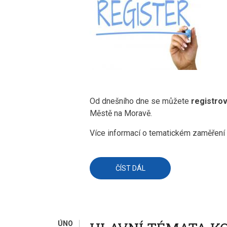
Od dnešního dne se můžete
registro
Městě na Moravě.
Více informací o tematickém zaměření 
ČÍST DÁL
O
ZAHÁJENA
REGISTRACE
ÚČASTNÍKŮ
NA
KONFERENCI
POČÍTAČ
VE
ÚNO
ŠKOLE