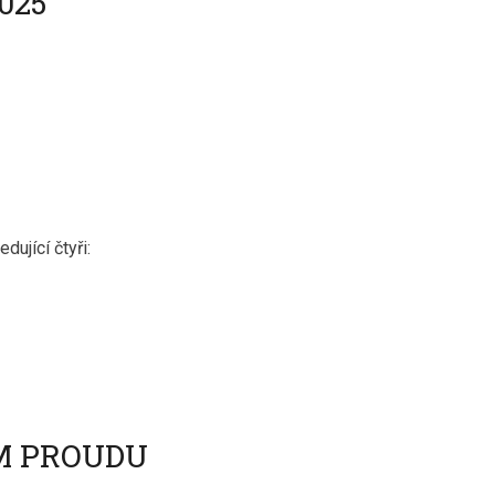
025
edující čtyři:
ÉM PROUDU