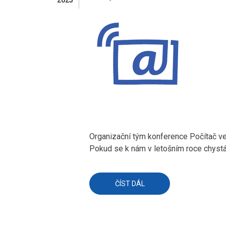
2025
Organizační tým konference Počítač ve 
Pokud se k nám v letošním roce chyst
ČÍST DÁL
O
PŘÍPRAVY
22.
ROČNÍKU
KONFERENCE
JSOU