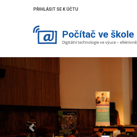
Přejít
UŽIVATELÉ
PŘIHLÁSIT SE K ÚČTU
k
hlavnímu
obsahu
Počítač ve škole
Digitální technologie ve výuce – efektivně
Předchozí