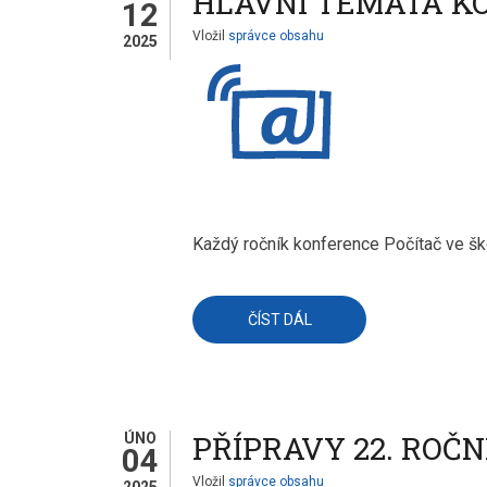
HLAVNÍ TÉMATA KO
12
2025
Vložil
správce obsahu
2025
Každý ročník konference Počítač ve šk
ČÍST DÁL
O
HLAVNÍ
TÉMATA
KONFERENCE
POČÍTAČ
VE ŠKOLE
2025
PŘÍPRAVY 22. ROČ
ÚNO
04
Vložil
správce obsahu