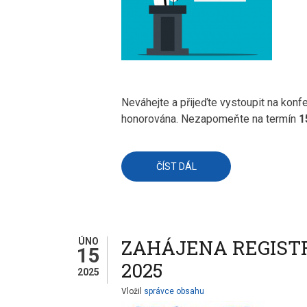
Neváhejte a přijeďte vystoupit na konf
honorována. Nezapomeňte na termín
1
ČÍST DÁL
O
KOLEGYNĚ
A
KOLEGOVÉ,
PŘIJEĎTE
VYSTOUPIT
NA
KONFERENCI
ZAHÁJENA REGISTR
ÚNO
POČÍTAČ
15
VE
ŠKOLE
2025
2025
2025!
Vložil
správce obsahu