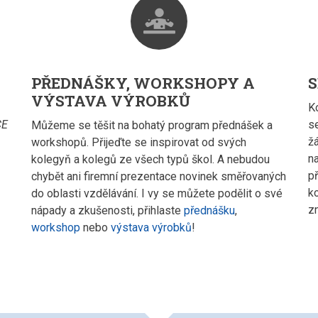
diagnoses
PŘEDNÁŠKY, WORKSHOPY A
S
VÝSTAVA VÝROBKŮ
K
CE
s
Můžeme se těšit na bohatý program přednášek a
ž
workshopů. Přijeďte se inspirovat od svých
na
kolegyň a kolegů ze všech typů škol. A nebudou
př
chybět ani firemní prezentace novinek směřovaných
k
do oblasti vzdělávání. I vy se můžete podělit o své
z
nápady a zkušenosti, přihlaste
přednášku
,
workshop
nebo
výstava výrobků
!