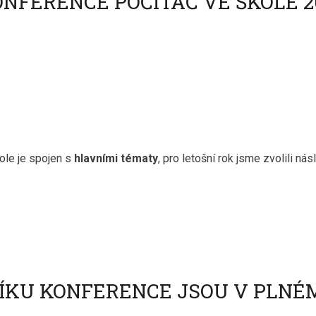
NFERENCE POČÍTAČ VE ŠKOLE 2
ole je spojen s
hlavními tématy
, pro letošní rok jsme zvolili násl
NÍKU KONFERENCE JSOU V PLN