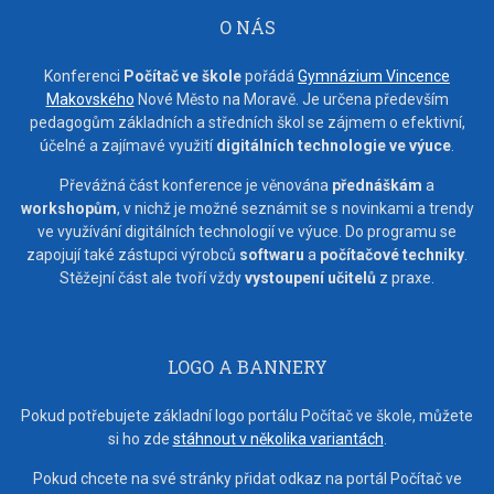
O NÁS
Konferenci
Počítač ve škole
pořádá
Gymnázium Vincence
Makovského
Nové Město na Moravě. Je určena především
pedagogům základních a středních škol se zájmem o efektivní,
účelné a zajímavé využití
digitálních technologie ve výuce
.
Převážná část konference je věnována
přednáškám
a
workshopům
, v nichž je možné seznámit se s novinkami a trendy
ve využívání digitálních technologií ve výuce. Do programu se
zapojují také zástupci výrobců
softwaru
a
počítačové techniky
.
Stěžejní část ale tvoří vždy
vystoupení učitelů
z praxe.
LOGO A BANNERY
Pokud potřebujete základní logo portálu Počítač ve škole, můžete
si ho zde
stáhnout v několika variantách
.
Pokud chcete na své stránky přidat odkaz na portál Počítač ve