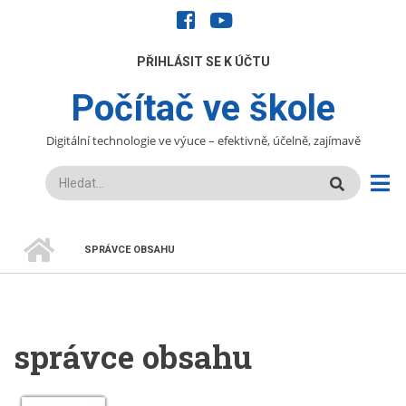
Přejít
facebook
youtube
k
hlavnímu
UŽIVATELÉ
PŘIHLÁSIT SE K ÚČTU
obsahu
Počítač ve škole
Digitální technologie ve výuce – efektivně, účelně, zajímavě
Hledat
DOMŮ
SPRÁVCE OBSAHU
DROBEČKOVÁ
NAVIGACE
správce obsahu