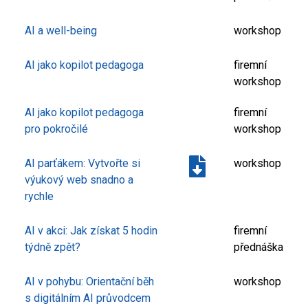
AI a well-being
workshop
AI jako kopilot pedagoga
firemní
workshop
AI jako kopilot pedagoga
firemní
pro pokročilé
workshop
AI parťákem: Vytvořte si
workshop
výukový web snadno a
rychle
AI v akci: Jak získat 5 hodin
firemní
týdně zpět?
přednáška
AI v pohybu: Orientační běh
workshop
s digitálním AI průvodcem