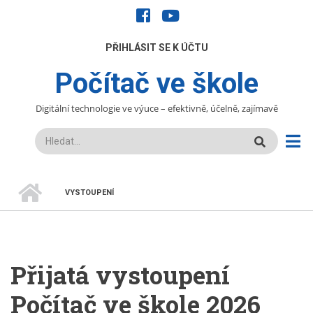
Přejít
facebook
youtube
k
hlavnímu
UŽIVATELÉ
PŘIHLÁSIT SE K ÚČTU
obsahu
Počítač ve škole
Digitální technologie ve výuce – efektivně, účelně, zajímavě
Hledat
DOMŮ
VYSTOUPENÍ
DROBEČKOVÁ
NAVIGACE
Přijatá vystoupení
Počítač ve škole 2026