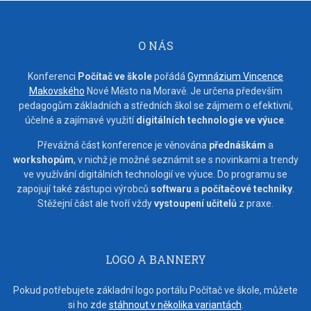
O NÁS
Konferenci
Počítač ve škole
pořádá
Gymnázium Vincence
Makovského
Nové Město na Moravě. Je určena především
pedagogům základních a středních škol se zájmem o efektivní,
účelné a zajímavé využití
digitálních technologie ve výuce
.
Převážná část konference je věnována
přednáškám
a
workshopům
, v nichž je možné seznámit se s novinkami a trendy
ve využívání digitálních technologií ve výuce. Do programu se
zapojují také zástupci výrobců
softwaru
a
počítačové techniky
.
Stěžejní část ale tvoří vždy
vystoupení učitelů
z praxe.
LOGO A BANNERY
Pokud potřebujete základní logo portálu Počítač ve škole, můžete
si ho zde
stáhnout v několika variantách
.