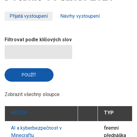
Přijatá vystoupení
(aktivní
Návrhy vystoupení
PRIMARY
záložka)
TABS
Filtrovat podle klíčových slov
Zobrazit všechny sloupce
NÁZEV
TYP
AI a kyberbezpečnost v
firemní
Minecraftu
přednáška