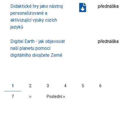
Didaktické hry jako nástroj
přednáška
personalizované a
aktivizující výuky cizích
jazyků
Digital Earth - jak objevovat
přednáška
naší planetu pomocí
digitálního dvojčete Země
PAGINATION
Aktuální
1
Page
2
Page
3
Page
4
Page
5
Page
6
stránka
Page
7
Následující
››
Poslední
Poslední »
stránka
stránka