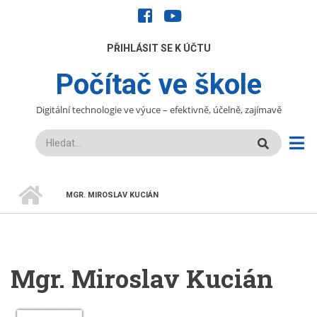
Přejít
facebook
youtube
k
hlavnímu
UŽIVATELÉ
PŘIHLÁSIT SE K ÚČTU
obsahu
Počítač ve škole
Digitální technologie ve výuce – efektivně, účelně, zajímavě
Hledat
DOMŮ
MGR. MIROSLAV KUCIÁN
DROBEČKOVÁ
NAVIGACE
Mgr. Miroslav Kucián