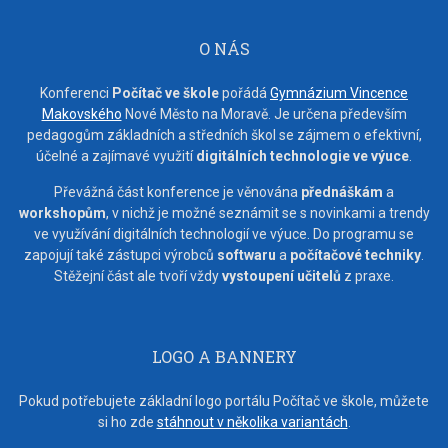
O NÁS
Konferenci
Počítač ve škole
pořádá
Gymnázium Vincence
Makovského
Nové Město na Moravě. Je určena především
pedagogům základních a středních škol se zájmem o efektivní,
účelné a zajímavé využití
digitálních technologie ve výuce
.
Převážná část konference je věnována
přednáškám
a
workshopům
, v nichž je možné seznámit se s novinkami a trendy
ve využívání digitálních technologií ve výuce. Do programu se
zapojují také zástupci výrobců
softwaru
a
počítačové techniky
.
Stěžejní část ale tvoří vždy
vystoupení učitelů
z praxe.
LOGO A BANNERY
Pokud potřebujete základní logo portálu Počítač ve škole, můžete
si ho zde
stáhnout v několika variantách
.