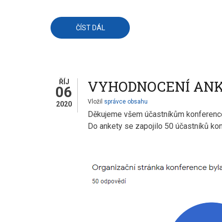
ČÍST DÁL
O
POČÍTAČ
VE
ŠKOLE
2020
VYHODNOCENÍ ANKE
ŘÍJ
06
Vložil
správce obsahu
2020
Děkujeme všem účastníkům konference P
Do ankety se zapojilo 50 účastníků ko