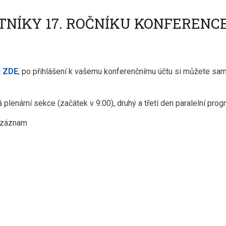
NÍKY 17. ROČNÍKU KONFERENCE
i
ZDE
, po přihlášení k vašemu konferenčnímu účtu si můžete sa
á plenární sekce (začátek v 9:00), druhý a třetí den paralelní pro
n záznam