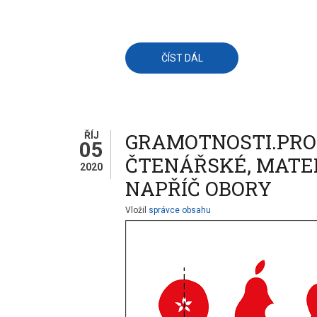
ČÍST DÁL
O
VYHODNOCENÍ
ANKETY
17.
ROČNÍKU
KONFERENCE
POČÍTAČ
VE
GRAMOTNOSTI.PRO 
ŘÍJ
ŠKOLE
05
ČTENÁŘSKÉ, MATEM
2020
NAPŘÍČ OBORY
Vložil
správce obsahu