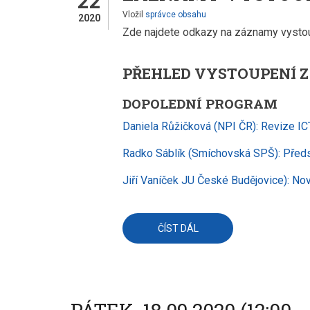
22
MATEMATICKÉ
Vložil
správce obsahu
2020
NEBO
DIGITÁLNÍ
Zde najdete odkazy na záznamy vysto
GRAMOTNOSTI
DO
VAŠÍ
VÝUKY
PŘEHLED VYSTOUPENÍ Z
NAPŘÍČ
OBORY
DOPOLEDNÍ PROGRAM
Daniela Růžičková (NPI ČR): Revize IC
Radko Sáblík (Smíchovská SPŠ): Předs
Jiří Vaníček JU České Budějovice): Nov
ČÍST DÁL
O
ZÁZNAMY
VYSTOUPENÍ
Z
KONFERENCE
POČÍTAČ
VE
ŠKOLE
2020