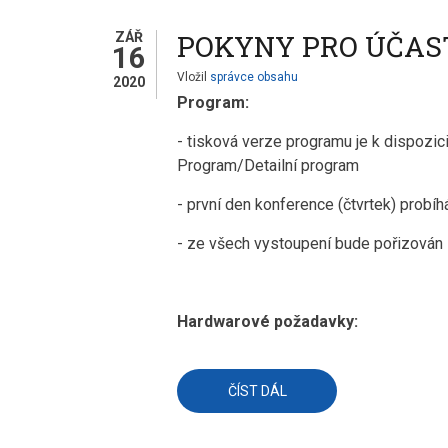
S
VYSTAVOVATELI
POKYNY PRO ÚČAST
ZÁŘ
16
Vložil
správce obsahu
2020
Program:
- tisková verze programu je k dispozic
Program/Detailní program
- první den konference (čtvrtek) probíh
- ze všech vystoupení bude pořizová
Hardwarové požadavky:
ČÍST DÁL
O
POKYNY
PRO
ÚČASTNÍKY
17.