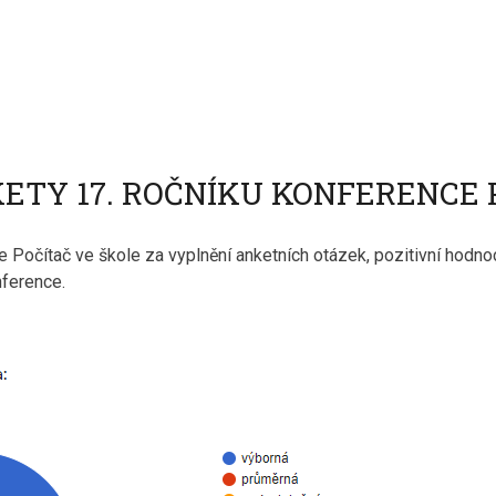
TY 17. ROČNÍKU KONFERENCE 
očítač ve škole za vyplnění anketních otázek, pozitivní hodnoc
nference.