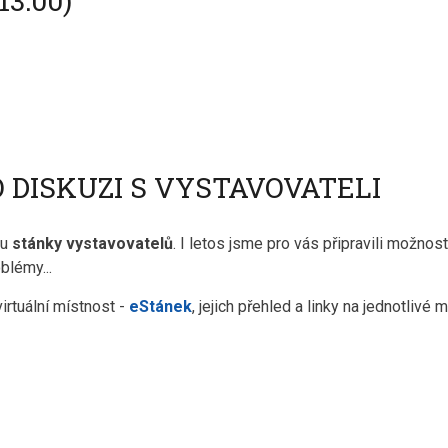
13:00)
 DISKUZI S VYSTAVOVATELI
ou
stánky vystavovatelů
. I letos jsme pro vás připravili možnos
blémy...
rtuální místnost -
eStánek
, jejich přehled a linky na jednotlivé