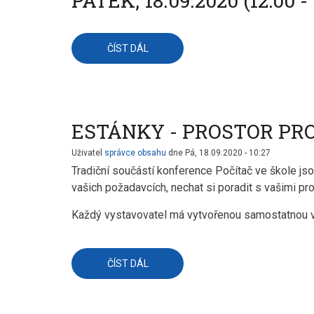
PÁTEK, 18.09.2020 (12:00 - 
ČÍST DÁL
O
PÁTEK,
18.09.2020
(12:00
-
13:00)
ESTÁNKY - PROSTOR PRO
Uživatel
správce obsahu
dne
Pá, 18.09.2020 - 10:27
Tradiční součástí konference Počítač ve škole js
vašich požadavcích, nechat si poradit s vašimi pro
Každý vystavovatel má vytvořenou samostatnou vi
ČÍST DÁL
O
ESTÁNKY
-
PROSTOR
PRO
DISKUZI