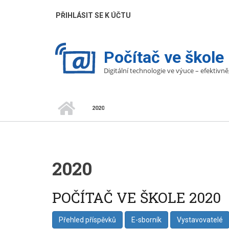
Přejít
UŽIVATELÉ
PŘIHLÁSIT SE K ÚČTU
k
hlavnímu
obsahu
Počítač ve škole
Digitální technologie ve výuce – efektivně
DOMŮ
2020
DROBEČKOVÁ
NAVIGACE
2020
POČÍTAČ VE ŠKOLE 2020
Přehled příspěvků
E-sborník
Vystavovatelé