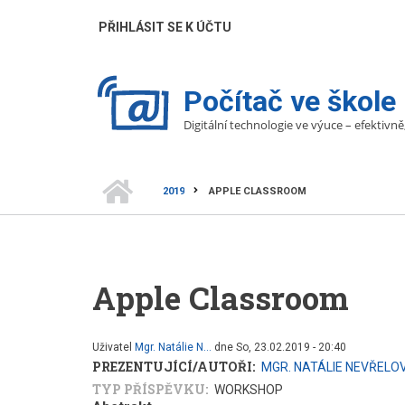
Přejít
UŽIVATELÉ
PŘIHLÁSIT SE K ÚČTU
k
hlavnímu
obsahu
Počítač ve škole
Digitální technologie ve výuce – efektivně
DOMŮ
2019
APPLE CLASSROOM
DROBEČKOVÁ
NAVIGACE
Apple Classroom
Uživatel
Mgr. Natálie N…
dne
So, 23.02.2019 - 20:40
PREZENTUJÍCÍ/AUTOŘI
MGR. NATÁLIE NEVŘELO
TYP PŘÍSPĚVKU
WORKSHOP