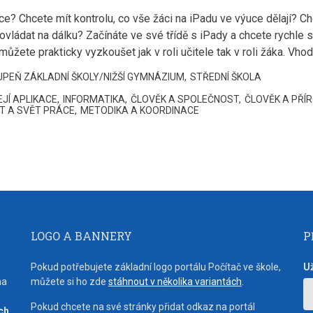
e? Chcete mít kontrolu, co vše žáci na iPadu ve výuce dělají? C
vládat na dálku? Začínáte ve své třídě s iPady a chcete rychle
můžete prakticky vyzkoušet jak v roli učitele tak v roli žáka. Vho
TUPEŇ ZÁKLADNÍ ŠKOLY/NIŽŠÍ GYMNÁZIUM
STŘEDNÍ ŠKOLA
JÍ APLIKACE
INFORMATIKA
ČLOVĚK A SPOLEČNOST
ČLOVĚK A PŘÍ
T A SVĚT PRÁCE
METODIKA A KOORDINACE
LOGO A BANNERY
P
Pokud potřebujete základní logo portálu Počítač ve škole,
U
na
můžete si ho zde
stáhnout v několika variantách
.
Pokud chcete na své stránky přidat odkaz na portál
ích