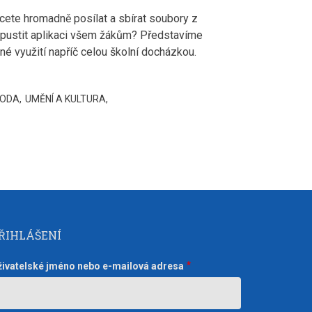
hcete hromadně posílat a sbírat soubory z
 spustit aplikaci všem žákům? Představíme
dné využití napříč celou školní docházkou.
RODA
UMĚNÍ A KULTURA
ŘIHLÁŠENÍ
živatelské jméno nebo e-mailová adresa