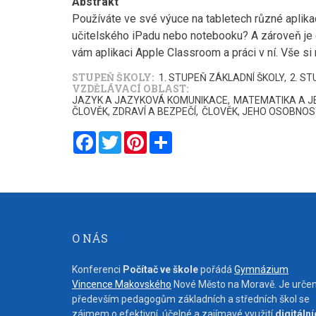
Abstrakt
Používáte ve své výuce na tabletech různé aplikac
učitelského iPadu nebo notebooku? A zároveň je o
vám aplikaci Apple Classroom a práci v ní. Vše si 
STUPEŇ ŠKOLY
1. STUPEŇ ZÁKLADNÍ ŠKOLY
2. S
VZDĚLÁVACÍ OBLAST
JAZYK A JAZYKOVÁ KOMUNIKACE
MATEMATIKA A JE
ČLOVĚK, ZDRAVÍ A BEZPEČÍ
ČLOVĚK, JEHO OSOBNOS
Facebook
Twitter
Pinterest
Share
O NÁS
Konferenci
Počítač ve škole
pořádá
Gymnázium
Vincence Makovského
Nové Město na Moravě. Je urče
především pedagogům základních a středních škol se
zájmem o efektivní, účelné a zajímavé využití
digitáln