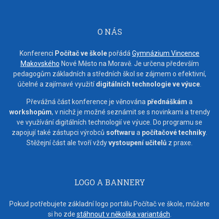
O NÁS
Konferenci
Počítač ve škole
pořádá
Gymnázium Vincence
Makovského
Nové Město na Moravě. Je určena především
pedagogům základních a středních škol se zájmem o efektivní,
účelné a zajímavé využití
digitálních technologie ve výuce
.
Převážná část konference je věnována
přednáškám
a
workshopům
, v nichž je možné seznámit se s novinkami a trendy
ve využívání digitálních technologií ve výuce. Do programu se
zapojují také zástupci výrobců
softwaru
a
počítačové techniky
.
Stěžejní část ale tvoří vždy
vystoupení učitelů
z praxe.
LOGO A BANNERY
Pokud potřebujete základní logo portálu Počítač ve škole, můžete
si ho zde
stáhnout v několika variantách
.