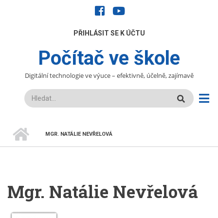
Přejít
facebook
youtube
k
hlavnímu
UŽIVATELÉ
PŘIHLÁSIT SE K ÚČTU
obsahu
Počítač ve škole
Digitální technologie ve výuce – efektivně, účelně, zajímavě
Hledat
DOMŮ
MGR. NATÁLIE NEVŘELOVÁ
DROBEČKOVÁ
NAVIGACE
Mgr. Natálie Nevřelová