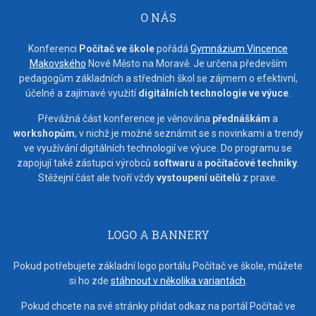
O NÁS
Konferenci
Počítač ve škole
pořádá
Gymnázium Vincence
Makovského
Nové Město na Moravě. Je určena především
pedagogům základních a středních škol se zájmem o efektivní,
účelné a zajímavé využití
digitálních technologie ve výuce
.
Převážná část konference je věnována
přednáškám
a
workshopům
, v nichž je možné seznámit se s novinkami a trendy
ve využívání digitálních technologií ve výuce. Do programu se
zapojují také zástupci výrobců
softwaru
a
počítačové techniky
.
Stěžejní část ale tvoří vždy
vystoupení učitelů
z praxe.
LOGO A BANNERY
Pokud potřebujete základní logo portálu Počítač ve škole, můžete
si ho zde
stáhnout v několika variantách
.
Pokud chcete na své stránky přidat odkaz na portál Počítač ve