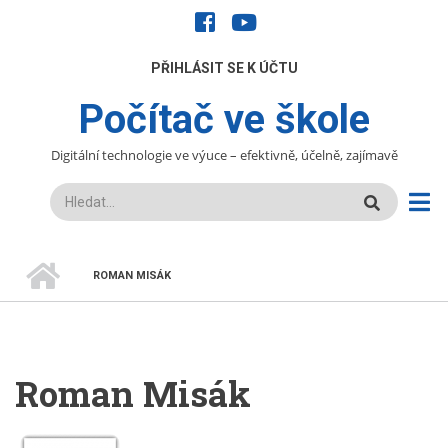
Přejít
facebook
youtube
k
hlavnímu
UŽIVATELÉ
PŘIHLÁSIT SE K ÚČTU
obsahu
Počítač ve škole
Digitální technologie ve výuce – efektivně, účelně, zajímavě
Hledat
DOMŮ
ROMAN MISÁK
DROBEČKOVÁ
NAVIGACE
Roman Misák