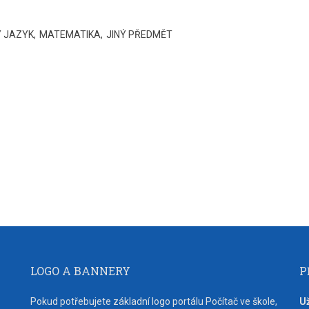
Ý JAZYK
MATEMATIKA
JINÝ PŘEDMĚT
LOGO A BANNERY
P
Pokud potřebujete základní logo portálu Počítač ve škole,
U