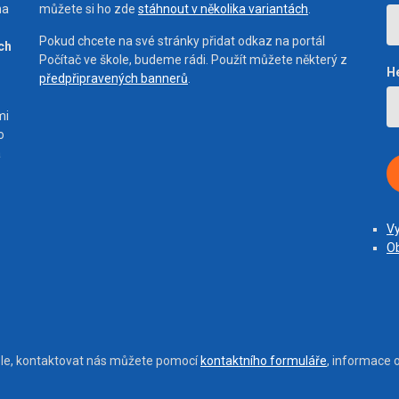
na
můžete si ho zde
stáhnout v několika variantách
.
Pokud chcete na své stránky přidat odkaz na portál
ích
Počítač ve škole, budeme rádi. Použít můžete některý z
H
předpřipravených bannerů
.
mi
o
a
Vy
Ob
ole, kontaktovat nás můžete pomocí
kontaktního formuláře
, informace 