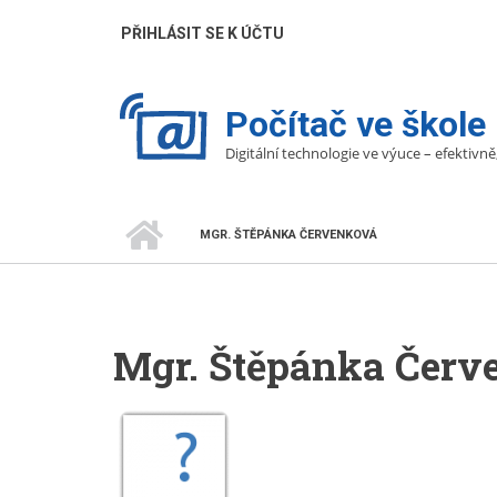
Přejít
UŽIVATELÉ
PŘIHLÁSIT SE K ÚČTU
k
hlavnímu
obsahu
Počítač ve škole
Digitální technologie ve výuce – efektivně
DOMŮ
MGR. ŠTĚPÁNKA ČERVENKOVÁ
DROBEČKOVÁ
NAVIGACE
Mgr. Štěpánka Červ