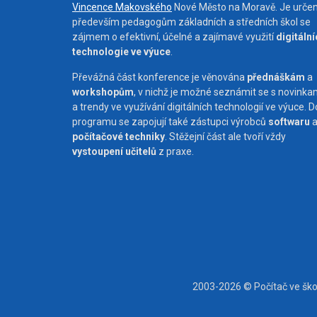
Vincence Makovského
Nové Město na Moravě. Je urče
především pedagogům základních a středních škol se
zájmem o efektivní, účelné a zajímavé využití
digitáln
technologie ve výuce
.
Převážná část konference je věnována
přednáškám
a
workshopům
, v nichž je možné seznámit se s novinka
a trendy ve využívání digitálních technologií ve výuce. D
programu se zapojují také zástupci výrobců
softwaru
počítačové techniky
. Stěžejní část ale tvoří vždy
vystoupení učitelů
z praxe.
2003-2026 © Počítač ve šk