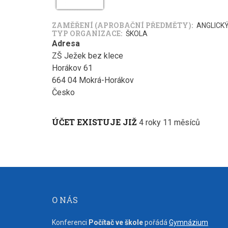
ZAMĚŘENÍ (APROBAČNÍ PŘEDMĚTY)
ANGLICK
TYP ORGANIZACE
ŠKOLA
Adresa
ZŠ Ježek bez klece
Horákov 61
664 04
Mokrá-Horákov
Česko
ÚČET EXISTUJE JIŽ
4 roky 11 měsíců
O NÁS
Konferenci
Počítač ve škole
pořádá
Gymnázium