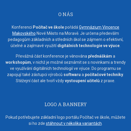
O NÁS
Konferenci
Počítač ve škole
pořádá
Gymnázium Vincence
Makovského
Nové Město na Moravě. Je určena především
pedagogům základních a středních škol se zájmem o efektivní,
účelné a zajímavé využití
digitálních technologie ve výuce
.
Převážná část konference je věnována
přednáškám
a
workshopům
, v nichž je možné seznámit se s novinkami a trendy
ve využívání digitálních technologií ve výuce. Do programu se
zapojují také zástupci výrobců
softwaru
a
počítačové techniky
.
Stěžejní část ale tvoří vždy
vystoupení učitelů
z praxe.
LOGO A BANNERY
Pokud potřebujete základní logo portálu Počítač ve škole, můžete
si ho zde
stáhnout v několika variantách
.