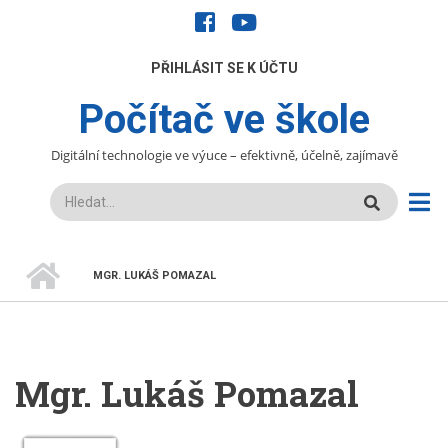
Přejít
facebook
youtube
k
hlavnímu
UŽIVATELÉ
PŘIHLÁSIT SE K ÚČTU
obsahu
Počítač ve škole
Digitální technologie ve výuce – efektivně, účelně, zajímavě
Hledat
DOMŮ
MGR. LUKÁŠ POMAZAL
DROBEČKOVÁ
NAVIGACE
Mgr. Lukáš Pomazal