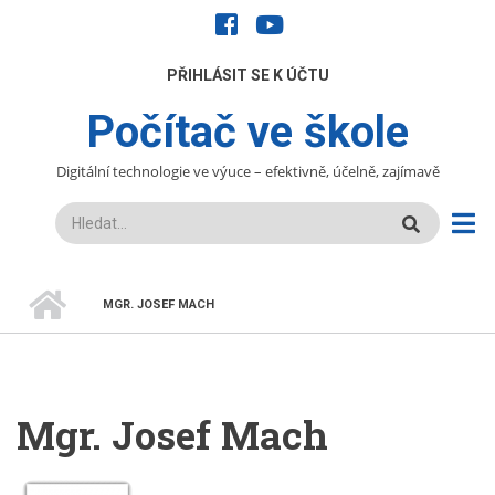
Přejít
facebook
youtube
k
hlavnímu
UŽIVATELÉ
PŘIHLÁSIT SE K ÚČTU
obsahu
Počítač ve škole
Digitální technologie ve výuce – efektivně, účelně, zajímavě
Hledat
DOMŮ
MGR. JOSEF MACH
DROBEČKOVÁ
NAVIGACE
Mgr. Josef Mach