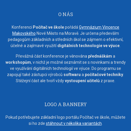
O NÁS
Konferenci
Počítač ve škole
pořádá
Gymnázium Vincence
Makovského
Nové Město na Moravě. Je určena především
pedagogům základních a středních škol se zájmem o efektivní,
účelné a zajímavé využití
digitálních technologie ve výuce
.
Převážná část konference je věnována
přednáškám
a
workshopům
, v nichž je možné seznámit se s novinkami a trendy
ve využívání digitálních technologií ve výuce. Do programu se
zapojují také zástupci výrobců
softwaru
a
počítačové techniky
.
Stěžejní část ale tvoří vždy
vystoupení učitelů
z praxe.
LOGO A BANNERY
Pokud potřebujete základní logo portálu Počítač ve škole, můžete
si ho zde
stáhnout v několika variantách
.