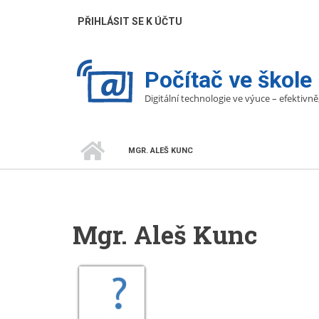
Přejít
UŽIVATELÉ
PŘIHLÁSIT SE K ÚČTU
k
hlavnímu
obsahu
Počítač ve škole
Digitální technologie ve výuce – efektivně
DOMŮ
MGR. ALEŠ KUNC
DROBEČKOVÁ
NAVIGACE
Mgr. Aleš Kunc