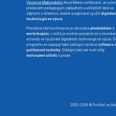
Vincence Makovského
Nové Město na Moravě. Je urče
především pedagogům základních a středních škol se
zájmem o efektivní, účelné a zajímavé využití
digitáln
technologie ve výuce
.
Převážná část konference je věnována
přednáškám
a
workshopům
, v nichž je možné seznámit se s novinka
a trendy ve využívání digitálních technologií ve výuce. D
programu se zapojují také zástupci výrobců
softwaru
počítačové techniky
. Stěžejní část ale tvoří vždy
vystoupení učitelů
z praxe.
2003-2026 © Počítač ve šk