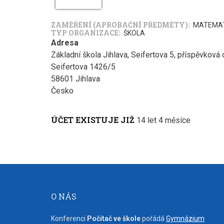
ZAMĚŘENÍ (APROBAČNÍ PŘEDMĚTY)
MATEMA
TYP ORGANIZACE
ŠKOLA
Adresa
Základní škola Jihlava, Seifertova 5, příspěvková
Seifertova 1426/5
58601
Jihlava
Česko
ÚČET EXISTUJE JIŽ
14 let 4 měsíce
O NÁS
Konferenci
Počítač ve škole
pořádá
Gymnázium