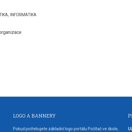
TIKA
INFORMATIKA
 organizace
LOGO A BANNERY
P
Pokud potřebujete základní logo portálu Počítač ve škole,
U