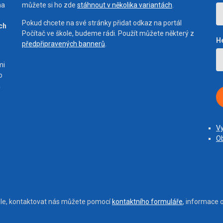
na
můžete si ho zde
stáhnout v několika variantách
.
Pokud chcete na své stránky přidat odkaz na portál
ích
Počítač ve škole, budeme rádi. Použít můžete některý z
H
předpřipravených bannerů
.
mi
o
a
Vy
Ob
ole, kontaktovat nás můžete pomocí
kontaktního formuláře
, informace 