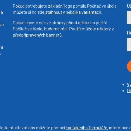
Pokud potřebujete základní logo portálu Počítač ve škole,
U
na
můžete si ho zde
stáhnout v několika variantách
.
Pokud chcete na své stránky přidat odkaz na portál
ích
Počítač ve škole, budeme rádi. Použít můžete některý z
H
předpřipravených bannerů
.
mi
o
a
Vy
Ob
ole, kontaktovat nás můžete pomocí
kontaktního formuláře
, informace 