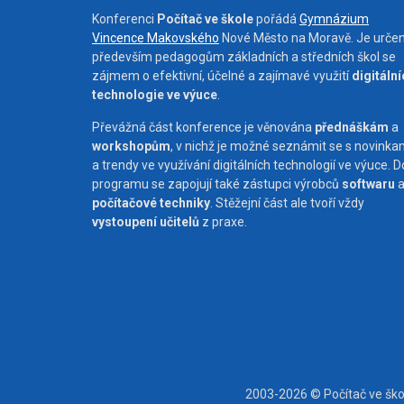
Konferenci
Počítač ve škole
pořádá
Gymnázium
Vincence Makovského
Nové Město na Moravě. Je urče
především pedagogům základních a středních škol se
zájmem o efektivní, účelné a zajímavé využití
digitáln
technologie ve výuce
.
Převážná část konference je věnována
přednáškám
a
workshopům
, v nichž je možné seznámit se s novinka
a trendy ve využívání digitálních technologií ve výuce. D
programu se zapojují také zástupci výrobců
softwaru
počítačové techniky
. Stěžejní část ale tvoří vždy
vystoupení učitelů
z praxe.
2003-2026 © Počítač ve šk