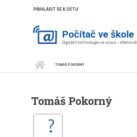
Přejít
UŽIVATELÉ
PŘIHLÁSIT SE K ÚČTU
k
hlavnímu
obsahu
Počítač ve škole
Digitální technologie ve výuce – efektivně
DOMŮ
TOMÁŠ POKORNÝ
DROBEČKOVÁ
NAVIGACE
Tomáš Pokorný