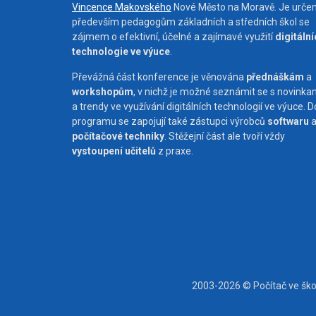
Vincence Makovského
Nové Město na Moravě. Je urče
především pedagogům základních a středních škol se
zájmem o efektivní, účelné a zajímavé využití
digitáln
technologie ve výuce
.
Převážná část konference je věnována
přednáškám
a
workshopům
, v nichž je možné seznámit se s novinka
a trendy ve využívání digitálních technologií ve výuce. D
programu se zapojují také zástupci výrobců
softwaru
počítačové techniky
. Stěžejní část ale tvoří vždy
vystoupení učitelů
z praxe.
2003-2026 © Počítač ve šk