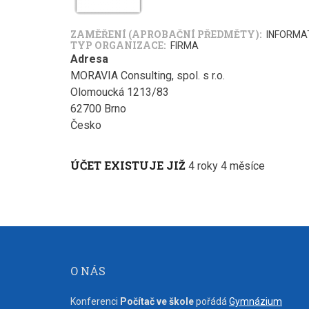
ZAMĚŘENÍ (APROBAČNÍ PŘEDMĚTY)
INFORMA
TYP ORGANIZACE
FIRMA
Adresa
MORAVIA Consulting, spol. s r.o.
Olomoucká 1213/83
62700
Brno
Česko
ÚČET EXISTUJE JIŽ
4 roky 4 měsíce
O NÁS
Konferenci
Počítač ve škole
pořádá
Gymnázium