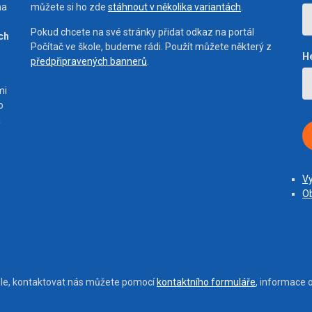
na
můžete si ho zde
stáhnout v několika variantách
.
Pokud chcete na své stránky přidat odkaz na portál
ích
Počítač ve škole, budeme rádi. Použít můžete některý z
H
předpřipravených bannerů
.
mi
o
a
Vy
Ob
ole, kontaktovat nás můžete pomocí
kontaktního formuláře
, informace 