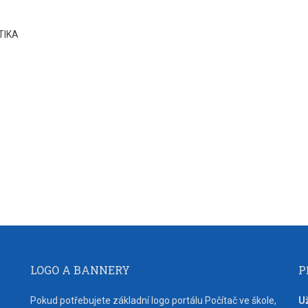
TIKA
LOGO A BANNERY
P
Pokud potřebujete základní logo portálu Počítač ve škole,
U