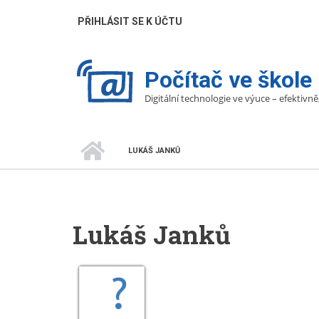
Přejít
UŽIVATELÉ
PŘIHLÁSIT SE K ÚČTU
k
hlavnímu
obsahu
Počítač ve škole
Digitální technologie ve výuce – efektivně
DOMŮ
LUKÁŠ JANKŮ
DROBEČKOVÁ
NAVIGACE
Lukáš Janků