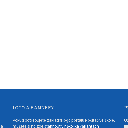
LOGO A BANNERY
P
Pokud potřebujete základní logo portálu Počítač ve škole,
U
na
můžete si ho zde
stáhnout v několika variantách
.