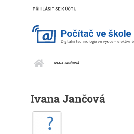
Přejít
UŽIVATELÉ
PŘIHLÁSIT SE K ÚČTU
k
hlavnímu
obsahu
Počítač ve škole
Digitální technologie ve výuce – efektivně
DOMŮ
IVANA JANČOVÁ
DROBEČKOVÁ
NAVIGACE
Ivana Jančová