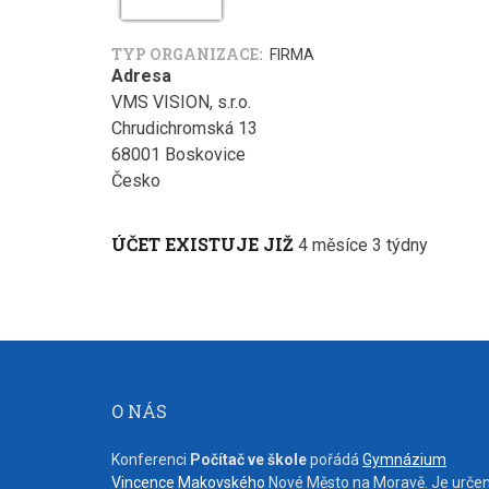
TYP ORGANIZACE
FIRMA
Adresa
VMS VISION, s.r.o.
Chrudichromská 13
68001
Boskovice
Česko
ÚČET EXISTUJE JIŽ
4 měsíce 3 týdny
O NÁS
Konferenci
Počítač ve škole
pořádá
Gymnázium
Vincence Makovského
Nové Město na Moravě. Je urče