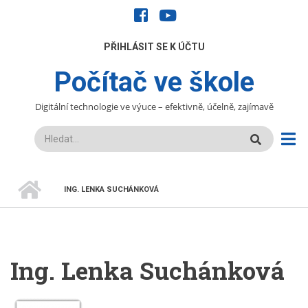
Přejít
facebook
youtube
k
hlavnímu
UŽIVATELÉ
PŘIHLÁSIT SE K ÚČTU
obsahu
Počítač ve škole
Digitální technologie ve výuce – efektivně, účelně, zajímavě
Hledat
DOMŮ
ING. LENKA SUCHÁNKOVÁ
DROBEČKOVÁ
NAVIGACE
Ing. Lenka Suchánková