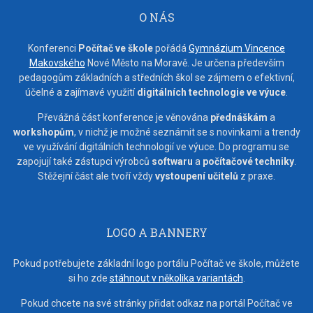
O NÁS
Konferenci
Počítač ve škole
pořádá
Gymnázium Vincence
Makovského
Nové Město na Moravě. Je určena především
pedagogům základních a středních škol se zájmem o efektivní,
účelné a zajímavé využití
digitálních technologie ve výuce
.
Převážná část konference je věnována
přednáškám
a
workshopům
, v nichž je možné seznámit se s novinkami a trendy
ve využívání digitálních technologií ve výuce. Do programu se
zapojují také zástupci výrobců
softwaru
a
počítačové techniky
.
Stěžejní část ale tvoří vždy
vystoupení učitelů
z praxe.
LOGO A BANNERY
Pokud potřebujete základní logo portálu Počítač ve škole, můžete
si ho zde
stáhnout v několika variantách
.
Pokud chcete na své stránky přidat odkaz na portál Počítač ve