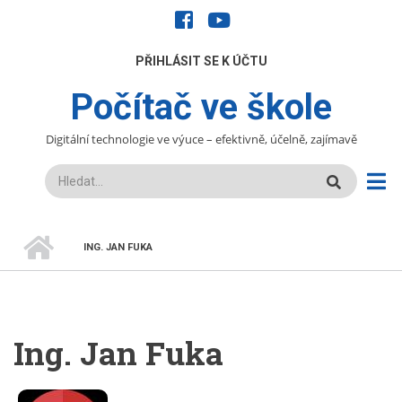
Přejít
facebook
youtube
k
hlavnímu
UŽIVATELÉ
PŘIHLÁSIT SE K ÚČTU
obsahu
Počítač ve škole
Digitální technologie ve výuce – efektivně, účelně, zajímavě
Hledat
DOMŮ
ING. JAN FUKA
DROBEČKOVÁ
NAVIGACE
Ing. Jan Fuka