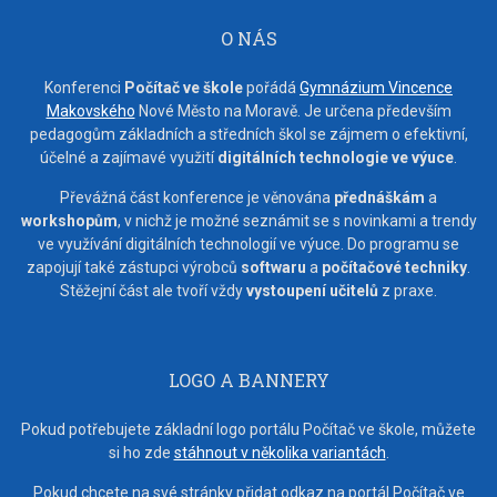
O NÁS
Konferenci
Počítač ve škole
pořádá
Gymnázium Vincence
Makovského
Nové Město na Moravě. Je určena především
pedagogům základních a středních škol se zájmem o efektivní,
účelné a zajímavé využití
digitálních technologie ve výuce
.
Převážná část konference je věnována
přednáškám
a
workshopům
, v nichž je možné seznámit se s novinkami a trendy
ve využívání digitálních technologií ve výuce. Do programu se
zapojují také zástupci výrobců
softwaru
a
počítačové techniky
.
Stěžejní část ale tvoří vždy
vystoupení učitelů
z praxe.
LOGO A BANNERY
Pokud potřebujete základní logo portálu Počítač ve škole, můžete
si ho zde
stáhnout v několika variantách
.
Pokud chcete na své stránky přidat odkaz na portál Počítač ve