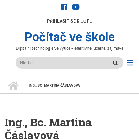
Přejít
facebook
youtube
k
hlavnímu
UŽIVATELÉ
PŘIHLÁSIT SE K ÚČTU
obsahu
Počítač ve škole
Digitální technologie ve výuce – efektivně, účelně, zajímavě
Hledat
DOMŮ
ING., BC. MARTINA ČÁSLAVOVÁ
DROBEČKOVÁ
NAVIGACE
Ing., Bc. Martina
Čáslavová