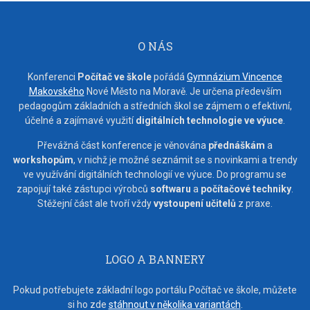
O NÁS
Konferenci
Počítač ve škole
pořádá
Gymnázium Vincence
Makovského
Nové Město na Moravě. Je určena především
pedagogům základních a středních škol se zájmem o efektivní,
účelné a zajímavé využití
digitálních technologie ve výuce
.
Převážná část konference je věnována
přednáškám
a
workshopům
, v nichž je možné seznámit se s novinkami a trendy
ve využívání digitálních technologií ve výuce. Do programu se
zapojují také zástupci výrobců
softwaru
a
počítačové techniky
.
Stěžejní část ale tvoří vždy
vystoupení učitelů
z praxe.
LOGO A BANNERY
Pokud potřebujete základní logo portálu Počítač ve škole, můžete
si ho zde
stáhnout v několika variantách
.