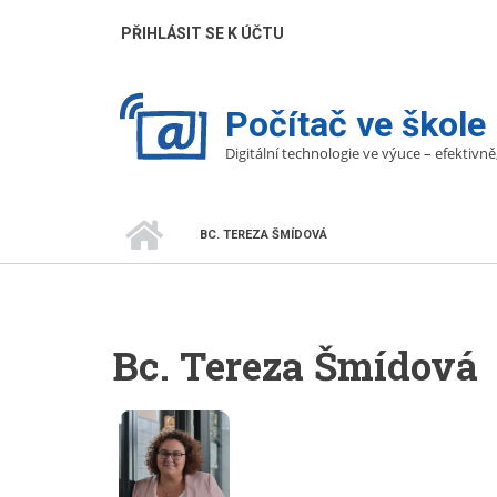
Přejít
UŽIVATELÉ
PŘIHLÁSIT SE K ÚČTU
k
hlavnímu
obsahu
Počítač ve škole
Digitální technologie ve výuce – efektivně
DOMŮ
BC. TEREZA ŠMÍDOVÁ
DROBEČKOVÁ
NAVIGACE
Bc. Tereza Šmídová