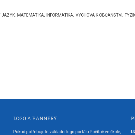
Ý JAZYK
MATEMATIKA
INFORMATIKA
VÝCHOVA K OBČANSTVÍ
FYZI
LOGO A BANNERY
P
Pokud potřebujete základní logo portálu Počítač ve škole,
U