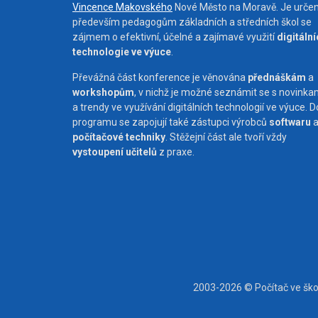
Vincence Makovského
Nové Město na Moravě. Je urče
především pedagogům základních a středních škol se
zájmem o efektivní, účelné a zajímavé využití
digitáln
technologie ve výuce
.
Převážná část konference je věnována
přednáškám
a
workshopům
, v nichž je možné seznámit se s novinka
a trendy ve využívání digitálních technologií ve výuce. D
programu se zapojují také zástupci výrobců
softwaru
počítačové techniky
. Stěžejní část ale tvoří vždy
vystoupení učitelů
z praxe.
2003-2026 © Počítač ve šk