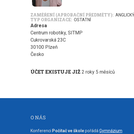
ZAMĚŘENÍ (APROBAČNÍ PŘEDMĚTY)
ANGLICK
TYP ORGANIZACE
OSTATNÍ
Adresa
Centrum robotiky, SITMP
Cukrovarská 23C
30100
Plzeň
Česko
ÚČET EXISTUJE JIŽ
2 roky 5 měsíců
O NÁS
Konferenci
Počítač ve škole
pořádá
Gymnázium