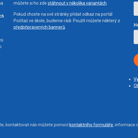
na
můžete si ho zde
stáhnout v několika variantách
.
Pokud chcete na své stránky přidat odkaz na portál
ích
Počítač ve škole, budeme rádi. Použít můžete některý z
H
předpřipravených bannerů
.
mi
o
a
Vy
Ob
ole, kontaktovat nás můžete pomocí
kontaktního formuláře
, informace 