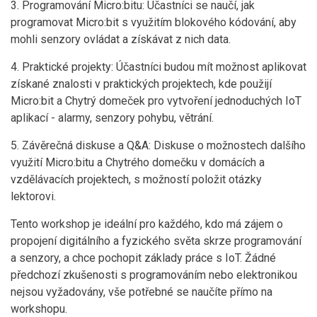
3. Programování Micro:bitu: Účastníci se naučí, jak
programovat Micro:bit s využitím blokového kódování, aby
mohli senzory ovládat a získávat z nich data.
4. Praktické projekty: Účastníci budou mít možnost aplikovat
získané znalosti v praktických projektech, kde použijí
Micro:bit a Chytrý domeček pro vytvoření jednoduchých IoT
aplikací - alarmy, senzory pohybu, větrání.
5. Závěrečná diskuse a Q&A: Diskuse o možnostech dalšího
využití Micro:bitu a Chytrého domečku v domácích a
vzdělávacích projektech, s možností položit otázky
lektorovi.
Tento workshop je ideální pro každého, kdo má zájem o
propojení digitálního a fyzického světa skrze programování
a senzory, a chce pochopit základy práce s IoT. Žádné
předchozí zkušenosti s programováním nebo elektronikou
nejsou vyžadovány, vše potřebné se naučíte přímo na
workshopu.