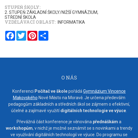
STUPEŇ ŠKOLY
2. STUPEŇ ZÁKLADNÍ ŠKOLY/NIŽŠÍ GYMNÁZIUM
STŘEDNÍ ŠKOLA
VZDĚLÁVACÍ OBLAST
INFORMATIKA
Facebook
Twitter
Pinterest
Share
O NÁS
Konferenci
Počítač ve škole
pořádá
Gymnázium Vincence
Makovského
Nové Město na Moravě. Je určena především
pedagogům základních a středních škol se zájmem o efektivní,
účelné a zajímavé využití
digitálních technologie ve výuce
.
Převážná část konference je věnována
přednáškám
a
workshopům
, v nichž je možné seznámit se s novinkami a trendy
ve využívání digitálních technologií ve výuce. Do programu se