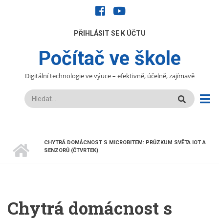
Přejít
facebook
youtube
k
hlavnímu
UŽIVATELÉ
PŘIHLÁSIT SE K ÚČTU
obsahu
Počítač ve škole
Digitální technologie ve výuce – efektivně, účelně, zajímavě
Hledat
DOMŮ
CHYTRÁ DOMÁCNOST S MICROBITEM: PRŮZKUM SVĚTA IOT A
DROBEČKOVÁ
SENZORŮ (ČTVRTEK)
NAVIGACE
Chytrá domácnost s