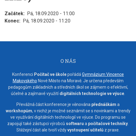
Začátek
Pá, 18.09.2020 - 11:00
Konec
Pá, 18.09.2020 - 11:20
O NÁS
Konferenci
Počítač ve škole
pořádá
Gymnázium Vincence
Makovského
Nové Město na Moravě. Je určena především
pedagogům základních a středních škol se zájmem o efektivní,
účelné a zajímavé využití
digitálních technologie ve výuce
.
Převážná část konference je věnována
přednáškám
a
workshopům
, v nichž je možné seznámit se s novinkami a trendy
ve využívání digitálních technologií ve výuce. Do programu se
zapojují také zástupci výrobců
softwaru
a
počítačové techniky
.
Stěžejní část ale tvoří vždy
vystoupení učitelů
z praxe.