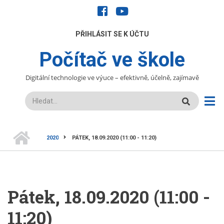
Přejít
facebook
youtube
k
hlavnímu
UŽIVATELÉ
PŘIHLÁSIT SE K ÚČTU
obsahu
Počítač ve škole
Digitální technologie ve výuce – efektivně, účelně, zajímavě
Hledat
DOMŮ
2020
PÁTEK, 18.09.2020 (11:00 - 11:20)
DROBEČKOVÁ
NAVIGACE
Pátek, 18.09.2020 (11:00 -
11:20)