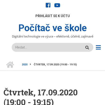
Přejít
facebook
youtube
k
hlavnímu
UŽIVATELÉ
PŘIHLÁSIT SE K ÚČTU
obsahu
Počítač ve škole
Digitální technologie ve výuce – efektivně, účelně, zajímavě
Hledat
DOMŮ
2020
ČTVRTEK, 17.09.2020 (19:00 - 19:15)
DROBEČKOVÁ
NAVIGACE
Čtvrtek, 17.09.2020
(19:00 - 19:15)