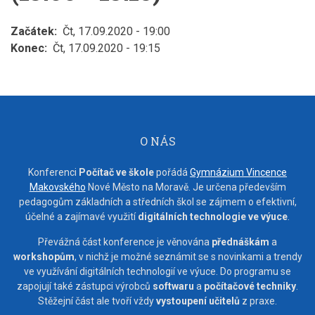
Začátek
Čt, 17.09.2020 - 19:00
Konec
Čt, 17.09.2020 - 19:15
O NÁS
Konferenci
Počítač ve škole
pořádá
Gymnázium Vincence
Makovského
Nové Město na Moravě. Je určena především
pedagogům základních a středních škol se zájmem o efektivní,
účelné a zajímavé využití
digitálních technologie ve výuce
.
Převážná část konference je věnována
přednáškám
a
workshopům
, v nichž je možné seznámit se s novinkami a trendy
ve využívání digitálních technologií ve výuce. Do programu se
zapojují také zástupci výrobců
softwaru
a
počítačové techniky
.
Stěžejní část ale tvoří vždy
vystoupení učitelů
z praxe.