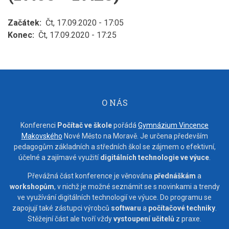
Začátek
Čt, 17.09.2020 - 17:05
Konec
Čt, 17.09.2020 - 17:25
O NÁS
Konferenci
Počítač ve škole
pořádá
Gymnázium Vincence
Makovského
Nové Město na Moravě. Je určena především
pedagogům základních a středních škol se zájmem o efektivní,
účelné a zajímavé využití
digitálních technologie ve výuce
.
Převážná část konference je věnována
přednáškám
a
workshopům
, v nichž je možné seznámit se s novinkami a trendy
ve využívání digitálních technologií ve výuce. Do programu se
zapojují také zástupci výrobců
softwaru
a
počítačové techniky
.
Stěžejní část ale tvoří vždy
vystoupení učitelů
z praxe.