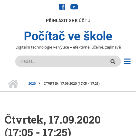
Přejít
facebook
youtube
k
hlavnímu
UŽIVATELÉ
PŘIHLÁSIT SE K ÚČTU
obsahu
Počítač ve škole
Digitální technologie ve výuce – efektivně, účelně, zajímavě
Hledat
DOMŮ
2020
ČTVRTEK, 17.09.2020 (17:05 - 17:25)
DROBEČKOVÁ
NAVIGACE
Čtvrtek, 17.09.2020
(17:05 - 17:25)