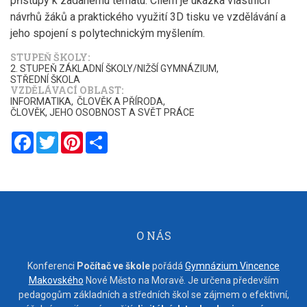
přístupy k zadanému tématu. Cílem je ukázka vlastních
návrhů žáků a praktického využití 3D tisku ve vzdělávání a
jeho spojení s polytechnickým myšlením.
STUPEŇ ŠKOLY
2. STUPEŇ ZÁKLADNÍ ŠKOLY/NIŽŠÍ GYMNÁZIUM
STŘEDNÍ ŠKOLA
VZDĚLÁVACÍ OBLAST
INFORMATIKA
ČLOVĚK A PŘÍRODA
ČLOVĚK, JEHO OSOBNOST A SVĚT PRÁCE
Facebook
Twitter
Pinterest
Share
O NÁS
Konferenci
Počítač ve škole
pořádá
Gymnázium Vincence
Makovského
Nové Město na Moravě. Je určena především
pedagogům základních a středních škol se zájmem o efektivní,