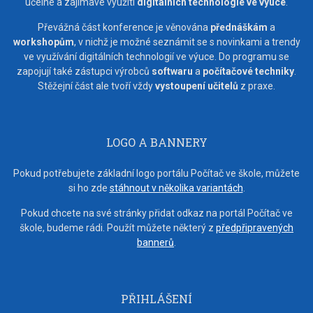
účelné a zajímavé využití
digitálních technologie ve výuce
.
Převážná část konference je věnována
přednáškám
a
workshopům
, v nichž je možné seznámit se s novinkami a trendy
ve využívání digitálních technologií ve výuce. Do programu se
zapojují také zástupci výrobců
softwaru
a
počítačové techniky
.
Stěžejní část ale tvoří vždy
vystoupení učitelů
z praxe.
LOGO A BANNERY
Pokud potřebujete základní logo portálu Počítač ve škole, můžete
si ho zde
stáhnout v několika variantách
.
Pokud chcete na své stránky přidat odkaz na portál Počítač ve
škole, budeme rádi. Použít můžete některý z
předpřipravených
bannerů
.
PŘIHLÁŠENÍ