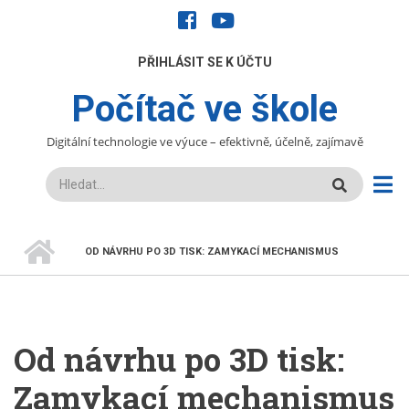
Přejít
facebook
youtube
k
hlavnímu
UŽIVATELÉ
PŘIHLÁSIT SE K ÚČTU
obsahu
Počítač ve škole
Digitální technologie ve výuce – efektivně, účelně, zajímavě
Hledat
DOMŮ
OD NÁVRHU PO 3D TISK: ZAMYKACÍ MECHANISMUS
DROBEČKOVÁ
NAVIGACE
Od návrhu po 3D tisk:
Zamykací mechanismus