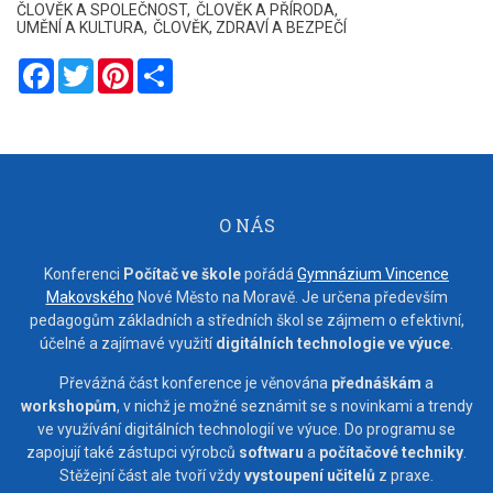
ČLOVĚK A SPOLEČNOST
ČLOVĚK A PŘÍRODA
UMĚNÍ A KULTURA
ČLOVĚK, ZDRAVÍ A BEZPEČÍ
Facebook
Twitter
Pinterest
Share
O NÁS
Konferenci
Počítač ve škole
pořádá
Gymnázium Vincence
Makovského
Nové Město na Moravě. Je určena především
pedagogům základních a středních škol se zájmem o efektivní,
účelné a zajímavé využití
digitálních technologie ve výuce
.
Převážná část konference je věnována
přednáškám
a
workshopům
, v nichž je možné seznámit se s novinkami a trendy
ve využívání digitálních technologií ve výuce. Do programu se
zapojují také zástupci výrobců
softwaru
a
počítačové techniky
.
Stěžejní část ale tvoří vždy
vystoupení učitelů
z praxe.