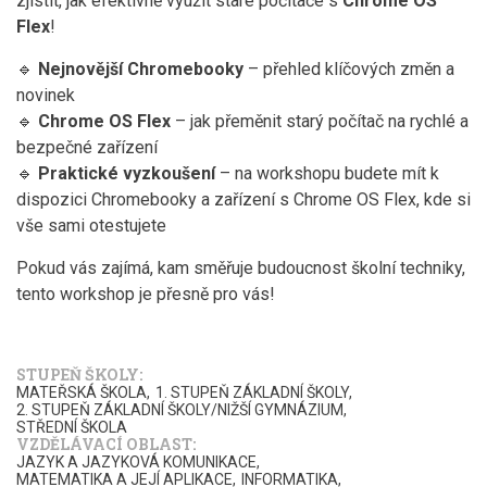
zjistit, jak efektivně využít staré počítače s
Chrome OS
Flex
!
🔹
Nejnovější Chromebooky
– přehled klíčových změn a
novinek
🔹
Chrome OS Flex
– jak přeměnit starý počítač na rychlé a
bezpečné zařízení
🔹
Praktické vyzkoušení
– na workshopu budete mít k
dispozici Chromebooky a zařízení s Chrome OS Flex, kde si
vše sami otestujete
Pokud vás zajímá, kam směřuje budoucnost školní techniky,
tento workshop je přesně pro vás!
STUPEŇ ŠKOLY
MATEŘSKÁ ŠKOLA
1. STUPEŇ ZÁKLADNÍ ŠKOLY
2. STUPEŇ ZÁKLADNÍ ŠKOLY/NIŽŠÍ GYMNÁZIUM
STŘEDNÍ ŠKOLA
VZDĚLÁVACÍ OBLAST
JAZYK A JAZYKOVÁ KOMUNIKACE
MATEMATIKA A JEJÍ APLIKACE
INFORMATIKA