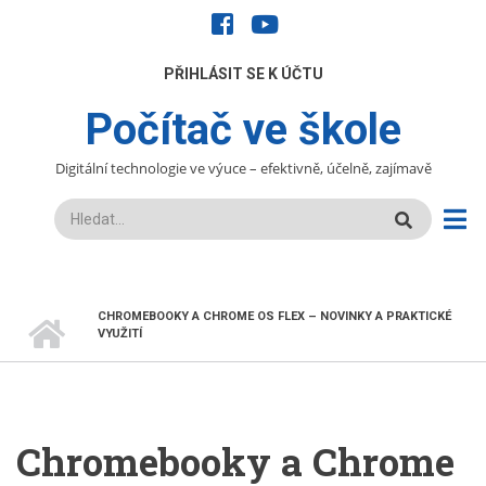
Přejít
facebook
youtube
k
hlavnímu
UŽIVATELÉ
PŘIHLÁSIT SE K ÚČTU
obsahu
Počítač ve škole
Digitální technologie ve výuce – efektivně, účelně, zajímavě
Hledat
DOMŮ
CHROMEBOOKY A CHROME OS FLEX – NOVINKY A PRAKTICKÉ
DROBEČKOVÁ
VYUŽITÍ
NAVIGACE
Chromebooky a Chrome