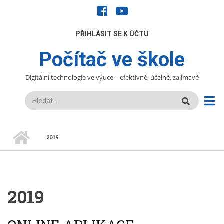
Přejít
facebook
youtube
k
hlavnímu
UŽIVATELÉ
PŘIHLÁSIT SE K ÚČTU
obsahu
Počítač ve škole
Digitální technologie ve výuce – efektivně, účelně, zajímavě
Hledat
DOMŮ
2019
DROBEČKOVÁ
NAVIGACE
2019