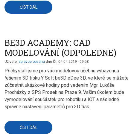
ČÍST DÁL
O
ONLINE
APLIKACE
UUCOURSEKIT,
UUBOOKKIT
A
UUWEBKIT
(STŘEDA
BE3D ACADEMY: CAD
DOPOLEDNE)
MODELOVÁNÍ (ODPOLEDNE)
Uživatel
správce obsahu
dne
Čt, 04.04.2019 - 09:58
Přichystali jsme pro vás modelovou učebnu vybavenou
řešením 3D tisku Y Soft be3D eDee 3D, ve které se můžete
zúčastnit ukázkové hodiny pod vedením Mgr. Lukáše
Procházky z SPŠ Prosek na Praze 9. Vašim úkolem bude
vymodelování součástek pro robotiku a IOT a následné
správne nastavení parametrů pro 3D tisk.
ČÍST DÁL
O
BE3D