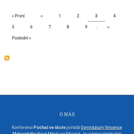
PAGINATION
First
« První
Předchozí
‹‹
Page
1
Page
2
Aktuální
3
Page
4
page
stránka
stránka
Page
5
Page
6
Page
7
Page
8
Page
9
…
Následující
››
stránka
Poslední
Poslední »
stránka
O NÁS
Konferenci
Počítač ve škole
pořádá
Gymnázium Vincence
Makovského
Nové Město na Moravě. Je určena především