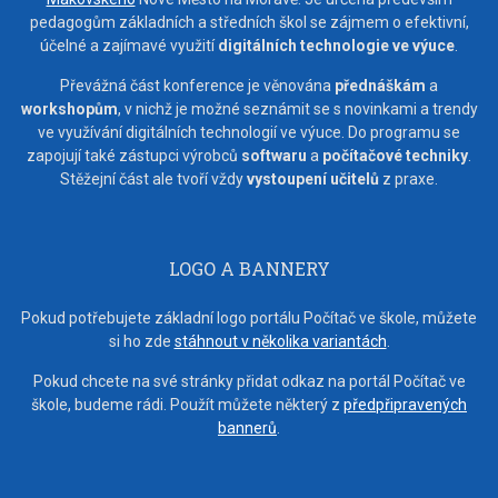
pedagogům základních a středních škol se zájmem o efektivní,
účelné a zajímavé využití
digitálních technologie ve výuce
.
Převážná část konference je věnována
přednáškám
a
workshopům
, v nichž je možné seznámit se s novinkami a trendy
ve využívání digitálních technologií ve výuce. Do programu se
zapojují také zástupci výrobců
softwaru
a
počítačové techniky
.
Stěžejní část ale tvoří vždy
vystoupení učitelů
z praxe.
LOGO A BANNERY
Pokud potřebujete základní logo portálu Počítač ve škole, můžete
si ho zde
stáhnout v několika variantách
.
Pokud chcete na své stránky přidat odkaz na portál Počítač ve
škole, budeme rádi. Použít můžete některý z
předpřipravených
bannerů
.