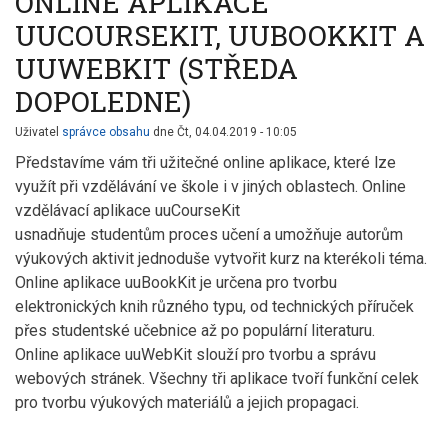
ONLINE APLIKACE
UUCOURSEKIT, UUBOOKKIT A
UUWEBKIT (STŘEDA
DOPOLEDNE)
Uživatel
správce obsahu
dne
Čt, 04.04.2019 - 10:05
Představíme vám tři užitečné online aplikace, které lze
využít při vzdělávání ve škole i v jiných oblastech. Online
vzdělávací aplikace uuCourseKit
usnadňuje studentům proces učení a umožňuje autorům
výukových aktivit jednoduše vytvořit kurz na kterékoli téma.
Online aplikace uuBookKit je určena pro tvorbu
elektronických knih různého typu, od technických příruček
přes studentské učebnice až po populární literaturu.
Online aplikace uuWebKit slouží pro tvorbu a správu
webových stránek. Všechny tři aplikace tvoří funkční celek
pro tvorbu výukových materiálů a jejich propagaci.