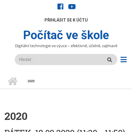
Přejít
facebook
youtube
k
hlavnímu
UŽIVATELÉ
PŘIHLÁSIT SE K ÚČTU
obsahu
Počítač ve škole
Digitální technologie ve výuce – efektivně, účelně, zajímavě
Hledat
DOMŮ
2020
DROBEČKOVÁ
NAVIGACE
2020