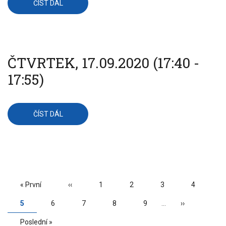
ČÍST DÁL
O
ČTVRTEK,
17.09.2020
(17:55
-
18:15)
ČTVRTEK, 17.09.2020 (17:40 -
17:55)
ČÍST DÁL
O
ČTVRTEK,
17.09.2020
(17:40
-
17:55)
PAGINATION
First
« První
Předchozí
‹‹
Page
1
Page
2
Page
3
Page
4
page
stránka
Aktuální
5
Page
6
Page
7
Page
8
Page
9
…
Následující
››
stránka
stránka
Poslední
Poslední »